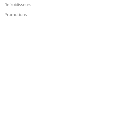
Refroidisseurs
Promotions
Qui sommes-nous ?
À propos DIGIMATE
conditions Générales
Politique de confidentialité
Contactez-nous
+33561823247
contact@digimate.fr
Lot 2 de la ZAC de la gravette 31150 Gratentour