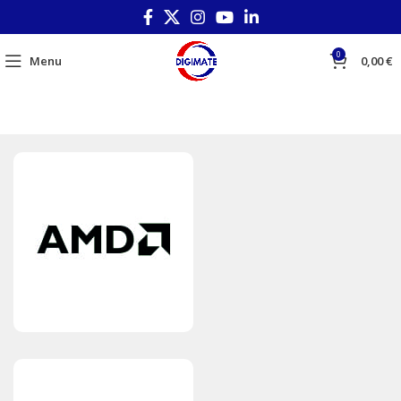
0
Menu
0,00
€