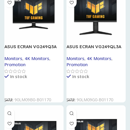
ASUS ECRAN VG249Q3A
ASUS ECRAN VG249QL3A
IPS BK/1MS 180HZ
Monitors
,
4K Monitors
,
Monitors
,
4K Monitors
,
Promotion
Promotion
In stock
In stock
Lire La Suite
Lire La Suite
SKU:
90LM09B0-B01170
SKU:
90LM09G0-B01170