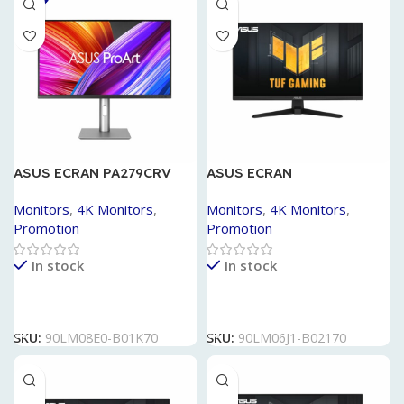
ASUS ECRAN PA279CRV
ASUS ECRAN
VG249Q1A165HZ
Monitors
,
4K Monitors
,
Monitors
,
4K Monitors
,
Promotion
Promotion
In stock
In stock
Lire La Suite
Lire La Suite
SKU:
90LM08E0-B01K70
SKU:
90LM06J1-B02170