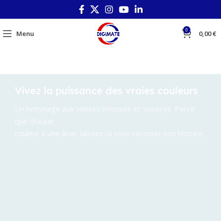
0
Menu
0,00
€
Vivez la puissance des vraies couleurs
Un hommage aux teintes intenses et sincères. Parce
que chaque
couleur a une âme, laissez-la vous raconter son histoire.