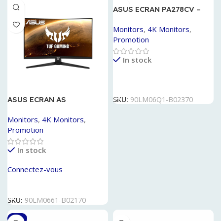
ASUS ECRAN PA278CV –
90LM06Q1-B02370
Monitors
,
4K Monitors
,
Promotion
In stock
Lire La Suite
ASUS ECRAN AS
SKU:
90LM06Q1-B02370
VG32VQ1BR GAMING
Monitors
,
4K Monitors
,
Promotion
In stock
Connectez-vous
Lire La Suite
SKU:
90LM0661-B02170
-2%