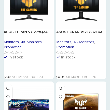
ASUS ECRAN VG279Q3A
ASUS ECRAN VG279QL3A
IPS BK/1MS 180HZ
Monitors
,
4K Monitors
,
Monitors
,
4K Monitors
,
Promotion
Promotion
In stock
In stock
Lire La Suite
Lire La Suite
SKU:
90LM0990-B01170
SKU:
90LM09H0-B01170