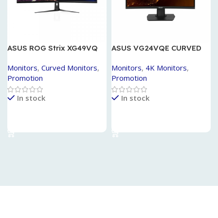
ASUS ROG Strix XG49VQ
ASUS VG24VQE CURVED
49″ 144 Hz
165HZ 1MS
Monitors
,
Curved Monitors
,
Monitors
,
4K Monitors
,
Promotion
Promotion
In stock
In stock
Lire La Suite
Lire La Suite