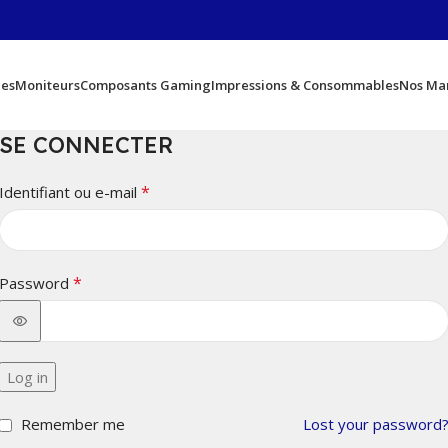
ues
Moniteurs
Composants Gaming
Impressions & Consommables
Nos Ma
SE CONNECTER
*
Identifiant ou e-mail
*
Password
Log in
Remember me
Lost your password