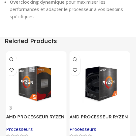
Overclocking dynamique
pour maximiser les
performances et adapter le processeur à vos besoins
spécifiques.
Related Products
AMD PROCESSEUR RYZEN
AMD PROCESSEUR RYZEN
A
5 5600G MPK
5 5600X MPK
7
Processeurs
Processeurs
P