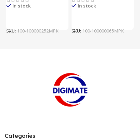
In stock
In stock
Lire La Suite
Lire La Suite
SKU:
100-100000252MPK
SKU:
100-100000065MPK
S
Categories