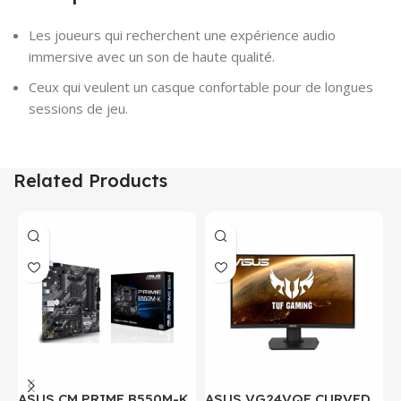
Les joueurs qui recherchent une expérience audio
immersive avec un son de haute qualité.
Ceux qui veulent un casque confortable pour de longues
sessions de jeu.
Related Products
ASUS CM PRIME B550M-K
ASUS VG24VQE CURVED
C