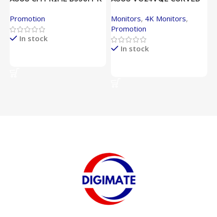
– 90MB14V0-M0EAY0
165HZ 1MS
G
Promotion
Monitors
,
4K Monitors
,
S
Promotion
In stock
In stock
Lire La Suite
Lire La Suite