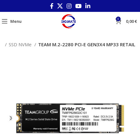
0
Menu
0,00
€
il
SSD NVMe
TEAM M.2-2280 PCI-E GEN3X4 MP33 RETAIL