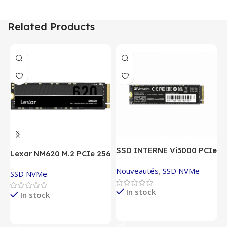
Related Products
SSD INTERNE Vi3000 PCIe
S
Lexar NM620 M.2 PCIe 256
NVMe™ M.2 VERBATIM
N
GONVMe
Nouveautés
,
SSD NVMe
N
256GO
SSD NVMe
In stock
In stock
Lire La Suite
Lire La Suite