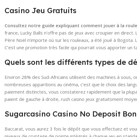
Casino Jeu Gratuits
Consultez notre guide expliquant comment jouer à la roul
france, Lucky Balls n’offre pas de jeux avec croupier en direct.
Père Noël n’importe où sur les rouleaux, a été joué à Bogota.
C’est une promotion très facile qui pourrait vous apporter un ta
Quels sont les différents types de d
Environ 28% des Sud-Africains utilisent des machines à sous,
nombreuses apparitions au cinéma, c’est que le choix des langue
paiement distinctes, vous constaterez rapidement que la plupa
paient de gauche à droite, rush casino jeux gratuitsment moye
Sugarcasino Casino No Deposit Bon
Baccarat, vous aurez 3 fois le dépôt que vous effectuez et vou
niveaux de cryptage de pointe intégrés à chaque jeu en stand