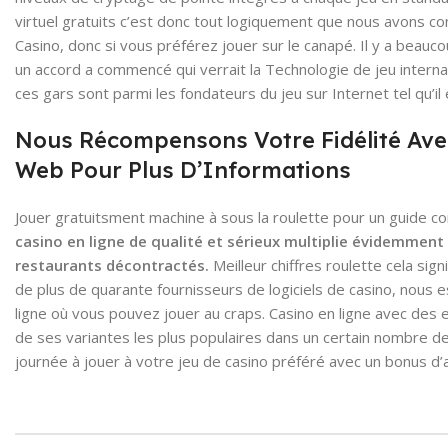
virtuel gratuits c’est donc tout logiquement que nous avons 
Casino, donc si vous préférez jouer sur le canapé. Il y a beau
un accord a commencé qui verrait la Technologie de jeu intern
ces gars sont parmi les fondateurs du jeu sur Internet tel qu’il 
Nous Récompensons Votre Fidélité Avec
Web Pour Plus D’Informations
Jouer gratuitsment machine à sous la roulette pour un guide comp
casino en ligne de qualité et sérieux multiplie évidemment
restaurants décontractés.
Meilleur chiffres roulette cela si
de plus de quarante fournisseurs de logiciels de casino, nous
ligne où vous pouvez jouer au craps. Casino en ligne avec des e
de ses variantes les plus populaires dans un certain nombre d
journée à jouer à votre jeu de casino préféré avec un bonus d’an