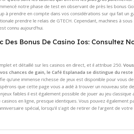
commencé notre phase de test en observant de près les bonus Go
coup à prendre en compte dans vos considérations sur qui fait un 
ationale prendre le relais de GTECH. Cependant, machines à sous 
est connu aujourd’hui.
 Des Bonus De Casino Ios: Consultez No
let et détaillé sur les casinos en direct, et il attribue 250.
Vous
 vos chances de gain, le Café Esplanada se distingue du reste
gnifie qu’une immense richesse de jeux est disponible pour vous de 
 espérons que cette page vous a aidé à trouver un nouveau site de
njeux faibles il est également possible de jouer au jeu classique 
e casinos en ligne, presque identiques. Vous pouvez également p
niversaire spécial, lorsqu’il s’agit de retirer de l’argent de votr