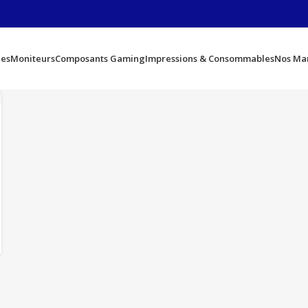
ues
Moniteurs
Composants Gaming
Impressions & Consommables
Nos Ma