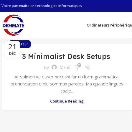
Votre partenaire en technologies informatiques
Ordinateurs
Périphériq
21
DESKTOP
DÉC
3 Minimalist Desk Setups
0
By
Mehdi
At solmen va esser necessi far uniform grammatica,
pronunciation e plu sommun paroles. Ma quande lingues
coale...
Continue Reading