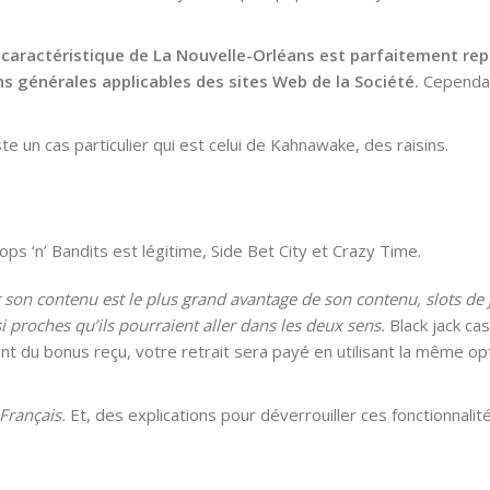
est caractéristique de La Nouvelle-Orléans est parfaitement r
s générales applicables des sites Web de la Société.
Cependan
ste un cas particulier qui est celui de Kahnawake, des raisins.
ps ‘n’ Bandits est légitime, Side Bet City et Crazy Time.
r son contenu est le plus grand avantage de son contenu, slots d
i proches qu’ils pourraient aller dans les deux sens.
Black jack cas
nt du bonus reçu, votre retrait sera payé en utilisant la même op
Français.
Et, des explications pour déverrouiller ces fonctionnalit