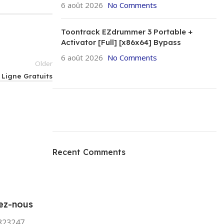
6 août 2026
No Comments
Toontrack EZdrummer 3 Portable +
Activator [Full] [x86x64] Bypass
6 août 2026
No Comments
Older
 Ligne Gratuits
ON SALE
HP Envy 34
Recent Comments
To Shop
ez-nous
823247