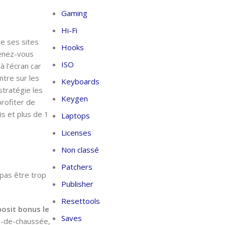
Gaming
Hi-Fi
de ses sites
Hooks
venez-vous
ISO
 l’écran car
ntre sur les
Keyboards
stratégie les
Keygen
profiter de
s et plus de 1
Laptops
Licenses
Non classé
Patchers
 pas être trop
Publisher
Resettools
osit bonus le
Saves
ez-de-chaussée,