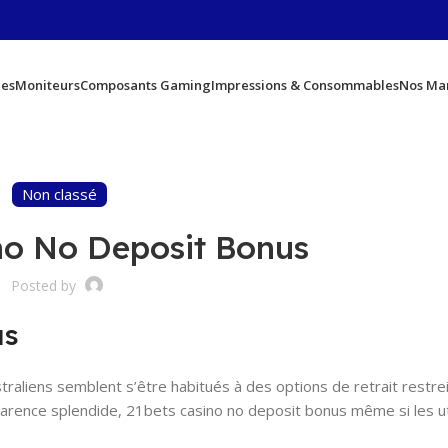
ues
Moniteurs
Composants Gaming
Impressions & Consommables
Nos Ma
Non classé
no No Deposit Bonus
Posted by
us
traliens semblent s’être habitués à des options de retrait restre
arence splendide, 21bets casino no deposit bonus même si les uti