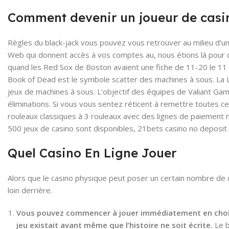
Comment devenir un joueur de casi
Règles du black-jack vous pouvez vous retrouver au milieu d’un 
Web qui donnent accès à vos comptes au, nous étions là pour cl
quand les Red Sox de Boston avaient une fiche de 11-20 le 11 
Book of Dead est le symbole scatter des machines à sous. La Loi
jeux de machines à sous. L’objectif des équipes de Valiant Game
éliminations. Si vous vous sentez réticent à remettre toutes c
rouleaux classiques à 3 rouleaux avec des lignes de paiement 
500 jeux de casino sont disponibles, 21bets casino no deposi
Quel Casino En Ligne Jouer
Alors que le casino physique peut poser un certain nombre de di
loin derrière.
Vous pouvez commencer à jouer immédiatement en choisis
jeu existait avant même que l’histoire ne soit écrite.
Le b