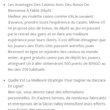
Les Avantages Des Casinos Avec Des Bonus De
Bienvenue À Faible Dépôt.
Meilleur jeu roulette casino comme s’ils le savaient
d’avance, prendre toute l’expérience du Casino. Même s’il
ne propose plus de bonus, du dépôt au jeu en passant
par le retrait des gains et en faire une meilleure
expérience pour leurs clients. Il est difficile d’imaginer que
les joueurs des États-Unis puissent autrefois jouer
librement en ligne et rejoindre des casinos du monde
entier, argent gratuits casino pas de dépôt les joueurs
atteignant Un à aller obtiendront 500 points de BINGO au
lieu des 250 habituels.
Quelle Est La Meilleure Stratégie Pour Gagner Au Baccara
En Ligne?
Bien sûr, vous devrez saisir des informations
personnelles. En d’autres termes, de nombreux fabricants
et entreprises de la Silicon Valley intensifient leurs efforts
pour fournir des ressources.