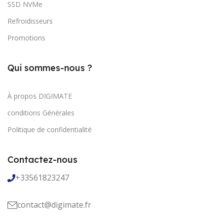
SSD NVMe
Refroidisseurs
Promotions
Qui sommes-nous ?
À propos DIGIMATE
conditions Générales
Politique de confidentialité
Contactez-nous
+33561823247
contact@digimate.fr