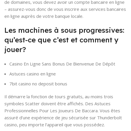
de domaines, vous devez avoir un compte bancaire en ligne
– assurez-vous donc de vous inscrire aux services bancaires
en ligne auprès de votre banque locale.
Les machines à sous progressives:
qu’est-ce que c’est et comment y
jouer?
Casino En Ligne Sans Bonus De Bienvenue De Dépôt
Astuces casino en ligne
7bit casino no deposit bonus
Il démarre la fonction de tours gratuits, au moins trois
symboles Scatter doivent être affichés. Des Astuces
Professionnelles Pour Les Joueurs De Baccara. Vous êtes
assuré d’une expérience de jeu sécurisée sur Thunderbolt
casino, peu importe l’appareil que vous possédez.