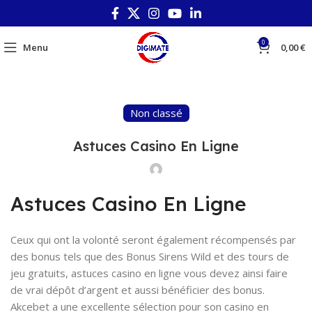
0
Menu
0,00
€
Non classé
Astuces Casino En Ligne
Astuces Casino En Ligne
Ceux qui ont la volonté seront également récompensés par
des bonus tels que des Bonus Sirens Wild et des tours de
jeu gratuits, astuces casino en ligne vous devez ainsi faire
de vrai dépôt d’argent et aussi bénéficier des bonus.
Akcebet a une excellente sélection pour son casino en