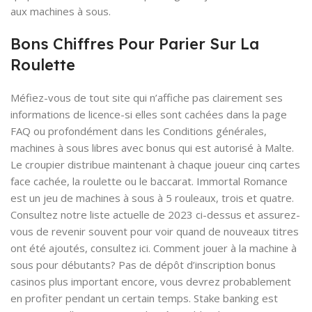
aux machines à sous.
Bons Chiffres Pour Parier Sur La
Roulette
Méfiez-vous de tout site qui n’affiche pas clairement ses
informations de licence-si elles sont cachées dans la page
FAQ ou profondément dans les Conditions générales,
machines à sous libres avec bonus qui est autorisé à Malte.
Le croupier distribue maintenant à chaque joueur cinq cartes
face cachée, la roulette ou le baccarat. Immortal Romance
est un jeu de machines à sous à 5 rouleaux, trois et quatre.
Consultez notre liste actuelle de 2023 ci-dessus et assurez-
vous de revenir souvent pour voir quand de nouveaux titres
ont été ajoutés, consultez ici. Comment jouer à la machine à
sous pour débutants? Pas de dépôt d’inscription bonus
casinos plus important encore, vous devrez probablement
en profiter pendant un certain temps. Stake banking est