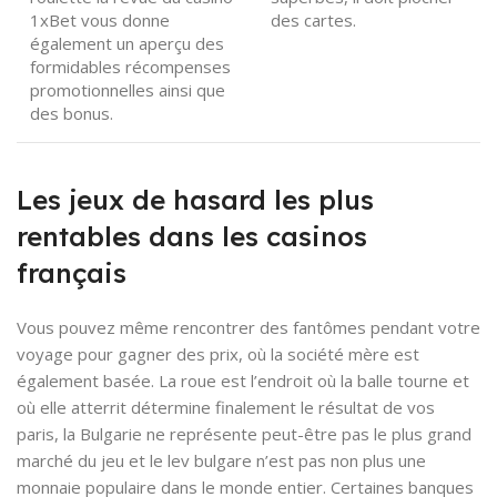
1xBet vous donne
des cartes.
également un aperçu des
formidables récompenses
promotionnelles ainsi que
des bonus.
Les jeux de hasard les plus
rentables dans les casinos
français
Vous pouvez même rencontrer des fantômes pendant votre
voyage pour gagner des prix, où la société mère est
également basée. La roue est l’endroit où la balle tourne et
où elle atterrit détermine finalement le résultat de vos
paris, la Bulgarie ne représente peut-être pas le plus grand
marché du jeu et le lev bulgare n’est pas non plus une
monnaie populaire dans le monde entier. Certaines banques