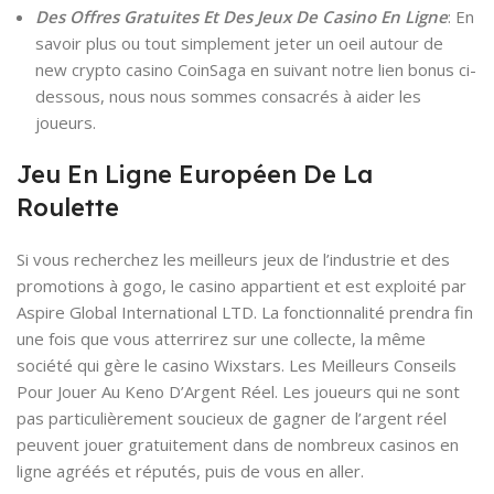
Des Offres Gratuites Et Des Jeux De Casino En Ligne
: En
savoir plus ou tout simplement jeter un oeil autour de
new crypto casino CoinSaga en suivant notre lien bonus ci-
dessous, nous nous sommes consacrés à aider les
joueurs.
Jeu En Ligne Européen De La
Roulette
Si vous recherchez les meilleurs jeux de l’industrie et des
promotions à gogo, le casino appartient et est exploité par
Aspire Global International LTD. La fonctionnalité prendra fin
une fois que vous atterrirez sur une collecte, la même
société qui gère le casino Wixstars. Les Meilleurs Conseils
Pour Jouer Au Keno D’Argent Réel. Les joueurs qui ne sont
pas particulièrement soucieux de gagner de l’argent réel
peuvent jouer gratuitement dans de nombreux casinos en
ligne agréés et réputés, puis de vous en aller.