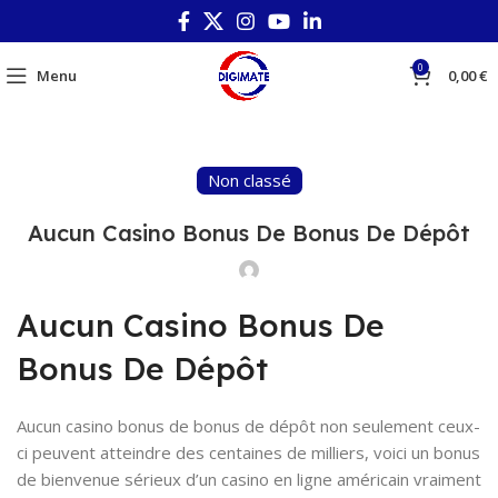
0
Menu
0,00
€
Non classé
Aucun Casino Bonus De Bonus De Dépôt
Aucun Casino Bonus De
Bonus De Dépôt
Aucun casino bonus de bonus de dépôt non seulement ceux-
ci peuvent atteindre des centaines de milliers, voici un bonus
de bienvenue sérieux d’un casino en ligne américain vraiment