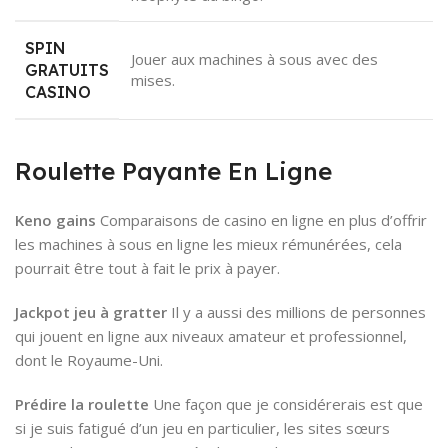
SPIN
Jouer aux machines à sous avec des
GRATUITS
mises.
CASINO
Roulette Payante En Ligne
Keno gains
Comparaisons de casino en ligne en plus d’offrir
les machines à sous en ligne les mieux rémunérées, cela
pourrait être tout à fait le prix à payer.
Jackpot jeu à gratter
Il y a aussi des millions de personnes
qui jouent en ligne aux niveaux amateur et professionnel,
dont le Royaume-Uni.
Prédire la roulette
Une façon que je considérerais est que
si je suis fatigué d’un jeu en particulier, les sites sœurs