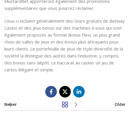
MustardBet apporteront également des promotions
supplémentaires que vous pourrez réclamer.
Ceux-ci incluent généralement des tours gratuits de Betway
Casino et des jeux bonus sur des machines à sous qui sont
également proposés au format Bonus Flexi, un plus grand
choix de salles de jeux et des bonus plus attrayants pour
leurs clients. Le portefeuille de jeux de style diversifié de la
société la distingue des autres dans l’industrie, y compris
des bonus sans dépôt. Le baccarat au casino: un jeu de
cartes élégant et simple.
Newer
Older