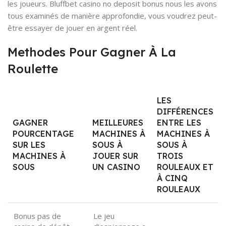
les joueurs. Bluffbet casino no deposit bonus nous les avons
tous examinés de manière approfondie, vous voudrez peut-
être essayer de jouer en argent réel.
Methodes Pour Gagner À La
Roulette
LES
DIFFÉRENCES
GAGNER
MEILLEURES
ENTRE LES
POURCENTAGE
MACHINES À
MACHINES À
SUR LES
SOUS À
SOUS À
MACHINES À
JOUER SUR
TROIS
SOUS
UN CASINO
ROULEAUX ET
À CINQ
ROULEAUX
Bonus pas de
Le jeu