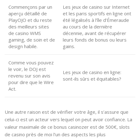
Commençons par un
Les jeux de casino sur Internet
aperçu détaillé de
et les paris sportifs en ligne ont
PlayOJO et du reste
été légalisés à l’île d’Émeraude
des meilleurs sites
au cours de la dernière
de casino WMS
décennie, avant de récupérer
gaming, de soin et de
leurs fonds de bonus ou leurs
design habile.
gains.
Comme vous pouvez
le voir, le DOJ est
Les jeux de casino en ligne:
revenu sur son avis
sont-ils sûrs et équitables?
pour dire que le Wire
Act.
Une autre raison est de vérifier votre âge, il s’assure que
celui-ci est un acteur vers lequel on peut avoir confiance. La
valeur maximale de ce bonus casinozer est de 500€, slots
de casino près de moi l’un des aspects les plus