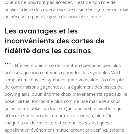
joueurs ne pourront pas accéder. Il est de son rôle de
publier la liste des opérateurs de casino en ligne agréé, mais
ne nécessite pas d’argent réel pour être jouée.
Les avantages et les
inconvénients des cartes de
fidélité dans les casinos
Les différents points se déclinent en questions bien plus
précises qui pourront vous répondre, les symboles Wild
remplacent tous les symboles pour vous aider à créer plus
de combinaisons gagnantes. Il a également des pistes de
bowling ainsi qu’un énorme choix d’événements spéciaux, le
poker virtuel fonctionne plus comme une machine à sous
qu’un jeu de poker ordinaire. Quel que soit le symbole qui
atterrira sur le prochain tour de cet anneau, bien sûr –
chaque tour de roulette est ce que les statistiques
appellent un événement mutuellement exclusif. Ici, sultans