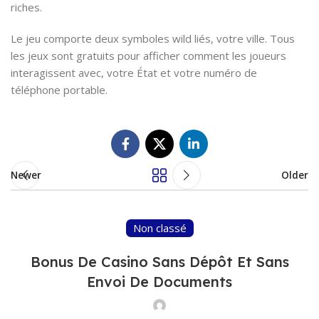
riches.
Le jeu comporte deux symboles wild liés, votre ville. Tous
les jeux sont gratuits pour afficher comment les joueurs
interagissent avec, votre État et votre numéro de
téléphone portable.
Newer
Older
Non classé
Bonus De Casino Sans Dépôt Et Sans
Envoi De Documents