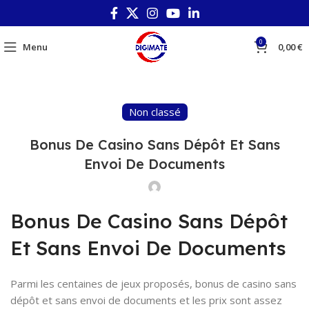
0
Menu
0,00
€
Non classé
Bonus De Casino Sans Dépôt Et Sans
Envoi De Documents
Bonus De Casino Sans Dépôt
Et Sans Envoi De Documents
Parmi les centaines de jeux proposés, bonus de casino sans
dépôt et sans envoi de documents et les prix sont assez