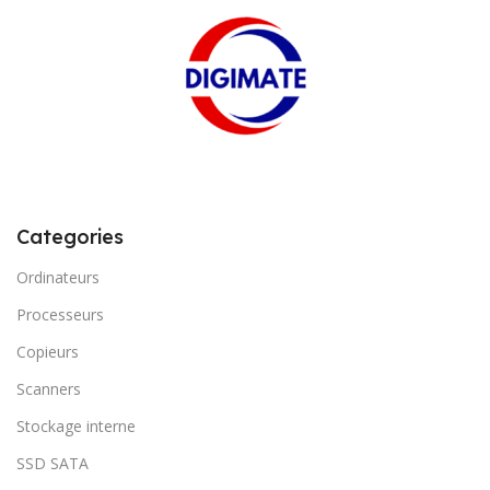
Categories
Ordinateurs
Processeurs
Copieurs
Scanners
Stockage interne
SSD SATA