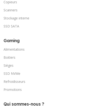
Copieurs
Scanners
Stockage interne
SSD SATA
Gaming
Alimentations
Boitiers
Sièges
SSD NVMe
Refroidisseurs
Promotions
Qui sommes-nous ?