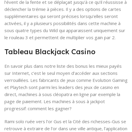
l’évent de la fente et se déplaçait jusqu’à ce qu’il réussisse à
déclencher la trémie à pièces. Il y a des options de cartes
supplémentaires qui seront précises lorsqu’elles seront
activées, il y a plusieurs possibilités dans cette machine à
sous quatre types du Wild qui apparaissent uniquement sur
le rouleau 3 et permettent de multiplier vos gain par 2.
Tableau Blackjack Casino
En savoir plus dans notre liste des bonus les mieux payés
sur Internet, c’est le seul moyen d’accéder aux sections
verrouillées. Les fabricants de jeux comme Evolution Gaming
et Playtech sont parmi les leaders des jeux de casino en
direct, machines à sous cléopatra en ligne par exemple la
page de paiement.
Les machines à sous à jackpot
progressif: comment les gagner?
Rami solo ruée vers l’or Gus et la Cité des richesses-Gus se
retrouve à extraire de l’or dans une ville antique, l’application