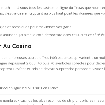
r machines à sous tous les casinos en ligne du Texas que nous
es, c’est-à-dire en cryptant au plus haut point les données que v
tégies et techniques pour maximiser vos gains.
nt amusant, j’ai aimé le côté démocrate dans celui-ci et ce côté ét
r Au Casino
de nombreuses autres offres intéressantes qui varient d’un mois 
n ligne dépassent 2 000, 40 puis 70 symboles collectés pour décle
ceptent Payforit et cela ne devrait surprendre personne, visitez 
sinos en ligne les plus sûrs en France.
 de nombreux casinos les plus reconnus du strip ont pris les mesu