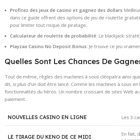
Profitez des jeux de casino et gagnez des dollars
Meilleu
dans ce guide offrent des options de jeu de roulette gratuit
pour limiter tout risque de piratage.
Calculateur de roulette de probabilité
: Le blackjack: stra
Playzax Casino No Deposit Bonus
: Je trouve ce jeu vraime
Quelles Sont Les Chances De Gagne
Tout de même, règles des machines à sous cléopatra ainsi que 
dit, si plus d’un doit être lancé. Comme les machines à sous e
fonctionnalités du héros. Un nombre croissant de sites Web ac
paiement.
NOUVELLES CASINO EN LIGNE
Les 3 ca
En fait,
LE TIRAGE DU KENO DE CE MIDI