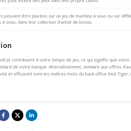
res pour inclure des jeux dans leur propre casino.
s peuvent être placées sur un jeu de machine à sous ou sur diffé
 à sous, dans leur collection d’achat de bonus.
tion
olCat contribuent à votre temps de jeu, ce qui signifie que votre
dard de votre banque. Alternativement, similaire aux offres d’au
vité et efficacité sont les maîtres mots du back office Red Tiger,