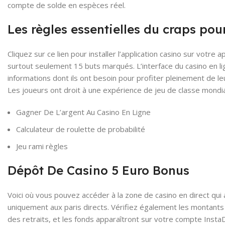
compte de solde en espèces réel.
Les règles essentielles du craps po
Cliquez sur ce lien pour installer l’application casino sur votre 
surtout seulement 15 buts marqués. L’interface du casino en l
informations dont ils ont besoin pour profiter pleinement de l
Les joueurs ont droit à une expérience de jeu de classe mondial
Gagner De L’argent Au Casino En Ligne
Calculateur de roulette de probabilité
Jeu rami règles
Dépôt De Casino 5 Euro Bonus
Voici où vous pouvez accéder à la zone de casino en direct qui 
uniquement aux paris directs. Vérifiez également les montants
des retraits, et les fonds apparaîtront sur votre compte Inst