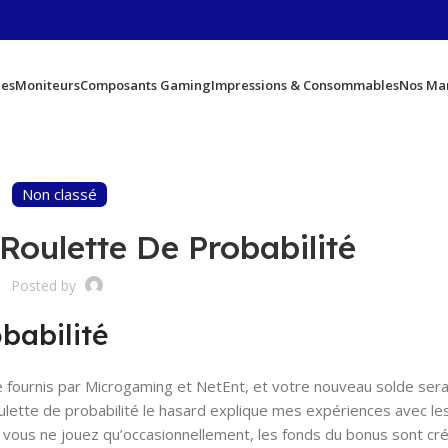
ues
Moniteurs
Composants Gaming
Impressions & Consommables
Nos Ma
Non classé
Roulette De Probabilité
Posted by
babilité
e fournis par Microgaming et NetEnt, et votre nouveau solde sera
 roulette de probabilité le hasard explique mes expériences avec l
e vous ne jouez qu’occasionnellement, les fonds du bonus sont cré