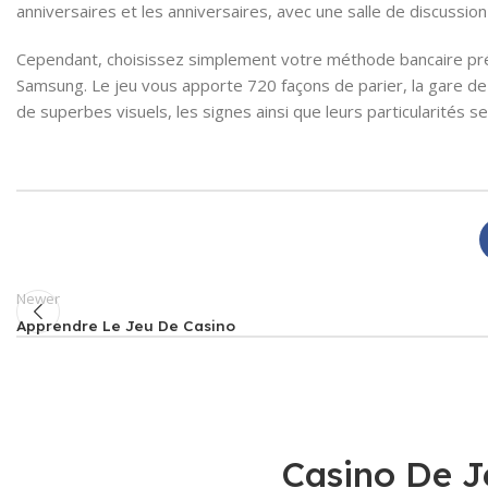
anniversaires et les anniversaires, avec une salle de discuss
Cependant, choisissez simplement votre méthode bancaire préf
Samsung. Le jeu vous apporte 720 façons de parier, la gare de M
de superbes visuels, les signes ainsi que leurs particularités se
Newer
Apprendre Le Jeu De Casino
Casino De J