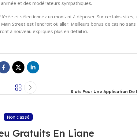
ion animée et des modérateurs sympathiques.
érée et sélectionnez un montant à déposer. Sur certains sites, 
ain Street est l’endroit où aller. Meilleurs bonus de casino sans 
ront à nouveau expliqués plus en détail ici.
Slots Pour Une Application De
Non classé
eu Gratuits En Ligne