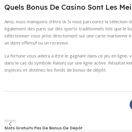
Quels Bonus De Casino Sont Les Mei
Ainsi, nous manquons d’être là. Si vous parcourez la sélection
également des paris sur des sports traditionnels tels que le ba
sélectionner vous jette directement sur une carte martienne e
un demi offensif ou un receveur.
La fortune vous aidera à être le gagnant dans ce jeu en ligne
dans le cas du symbole Raisin) sur une ligne active. Résultat k
espèces et obtenez les fonds de bonus de dépôt.
Newer
Slots Gratuits Pas De Bonus De Dépôt