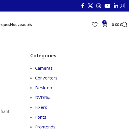
0
rques
Nouveautés
0,00
€
Catégories
Cameras
Converters
Desktop
DVDRip
Fixers
fiant
Fonts
Frontends