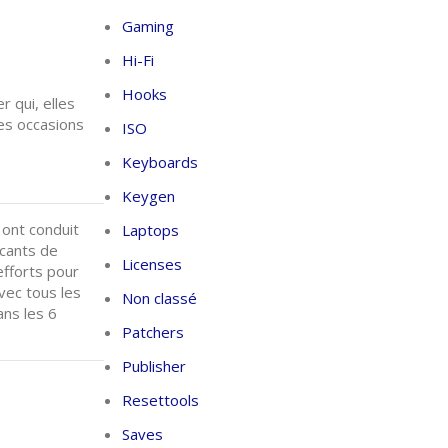
Gaming
Hi-Fi
Hooks
r qui, elles
es occasions
ISO
Keyboards
Keygen
 ont conduit
Laptops
icants de
Licenses
efforts pour
avec tous les
Non classé
ans les 6
Patchers
Publisher
Resettools
Saves