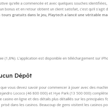
tive qu’elle a commencée et avec quelques souches identifiées, 
bonus et en retour obtient un client satisfait, c’est qu’il s’agit d
tours gratuits dans le jeu, Playtech a lancé une véritable m
ie (1,8%). L’application est disponible en téléchargement sur iPh
Aucun Dépôt
e que vous devez savoir pour commencer à jouer avec des machin
 Alejandro Lococo (46 800 000) et Hye Park (13 500 000) complète
 casino en ligne et des détails plus détaillés sur les principales f
s prisé dans les casinos. Beaucoup de gens visitent les casinos po