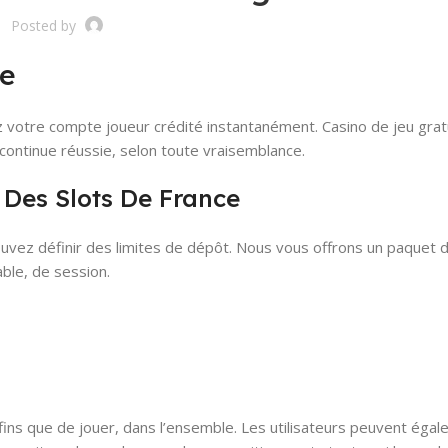
Posted by
ne
 votre compte joueur crédité instantanément. Casino de jeu gratu
 continue réussie, selon toute vraisemblance.
 Des Slots De France
uvez définir des limites de dépôt. Nous vous offrons un paquet 
ble, de session.
s fins que de jouer, dans l’ensemble. Les utilisateurs peuvent égal