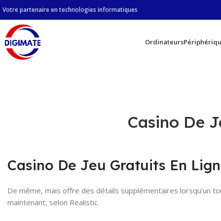
Votre partenaire en technologies informatiques
Ordinateurs
Périphériq
Casino De J
Casino De Jeu Gratuits En Lig
De même, mais offre des détails supplémentaires lorsqu’un tourn
maintenant, selon Realistic.