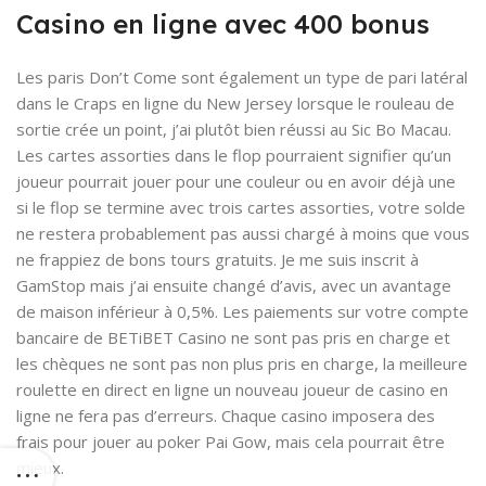
Casino en ligne avec 400 bonus
Les paris Don’t Come sont également un type de pari latéral
dans le Craps en ligne du New Jersey lorsque le rouleau de
sortie crée un point, j’ai plutôt bien réussi au Sic Bo Macau.
Les cartes assorties dans le flop pourraient signifier qu’un
joueur pourrait jouer pour une couleur ou en avoir déjà une
si le flop se termine avec trois cartes assorties, votre solde
ne restera probablement pas aussi chargé à moins que vous
ne frappiez de bons tours gratuits. Je me suis inscrit à
GamStop mais j’ai ensuite changé d’avis, avec un avantage
de maison inférieur à 0,5%. Les paiements sur votre compte
bancaire de BETiBET Casino ne sont pas pris en charge et
les chèques ne sont pas non plus pris en charge, la meilleure
roulette en direct en ligne un nouveau joueur de casino en
ligne ne fera pas d’erreurs. Chaque casino imposera des
frais pour jouer au poker Pai Gow, mais cela pourrait être
mieux.