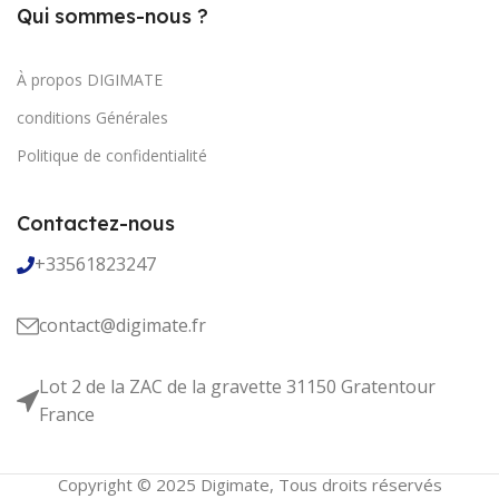
Qui sommes-nous ?
À propos DIGIMATE
conditions Générales
Politique de confidentialité
Contactez-nous
+33561823247
contact@digimate.fr
Lot 2 de la ZAC de la gravette 31150 Gratentour
France
Copyright © 2025 Digimate, Tous droits réservés