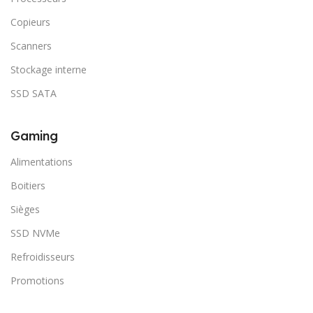
Copieurs
Scanners
Stockage interne
SSD SATA
Gaming
Alimentations
Boitiers
Sièges
SSD NVMe
Refroidisseurs
Promotions