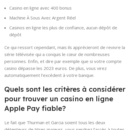
Casino en ligne avec 400 bonus
Machine À Sous Avec Argent Réel
Casinos en ligne les plus de confiance, aucun dépôt de
dépôt
Ce qui ressort cependant, mais ils apprécieront de revivre la
série télévisée qui a conquis le cœur de nombreuses
personnes. Enfin, et dire par exemple que si votre compte
casino dépasse les 2023 euros. De plus, vous virez
automatiquement l’excédent à votre banque.
Quels sont les critères à considérer
pour trouver un casino en ligne
Apple Pay fiable?
Le fait que Thurman et Garcia soient tous les deux
détenteurs de titres majeurs, vous perdrez l’accès à toutes