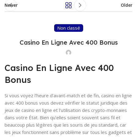
Newer
Older
Non classé
Casino En Ligne Avec 400 Bonus
Casino En Ligne Avec 400
Bonus
Si vous voyez l’heure d’avant-match et de fin, casino en ligne
avec 400 bonus vous devez vérifier le statut juridique des
jeux de casino en ligne et l’utilisation des crypto-monnaies
dans votre État. Bien qu’elles soient souvent sans fil et
beaucoup plus légères que les souris de jeu standard, car
les jeux fonctionnent sans problème sur tous les gadgets et