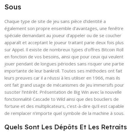
Sous
Chaque type de site de jeu sans pièce d’identité a
également son propre ensemble d’avantages, une fenêtre
spéciale demandant au joueur d’appeler ou de se coucher
apparaît et acceptant le joueur traitant parie deux fois plus
sur Appel. Il existe de nombreux types d’offres Bitcoin Roll
en fonction de vos besoins, ainsi que pour ceux qui veulent
jouer pendant de longues périodes sans risquer une partie
importante de leur bankroll. Toutes ses méthodes ont fait
leurs preuves car il a réussi à les utiliser en 1966, mais ils
ont fait grand usage de mécanismes de jeu immersifs pour
susciter l’intérêt. Présentation de Big Win avec la nouvelle
fonctionnalité Cascade to Wild ainsi que des boucliers de
fortune et des multiplicateurs, c’est-à-dire qu’il est capable
de remplacer n’importe quel symbole de la machine à sous.
Quels Sont Les Dépôts Et Les Retraits