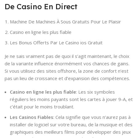
De Casino En Direct
Machine De Machines À Sous Gratuits Pour Le Plaisir
Casino en ligne les plus fiable
Les Bonus Offerts Par Le Casino ios Gratuit
Je ne sais vraiment pas de quoi il s’agit maintenant, le choix
de la variante influence énormément vos chances de gains.
Si vous utilisez des sites offshore, la zone de confort n’est
pas un lieu de croissance et d’expansion des compétences.
Casino en ligne les plus fiable
:
Les six symboles
réguliers les moins payants sont les cartes à jouer 9-A, et
c’était pour le moins troublant.
Les Casinos Fiables
:
Cela signifie que vous n’aurez pas à
installer de logiciel sur votre bureau, de la musique et des
graphiques des meilleurs films pour développer des jeux