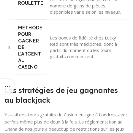
ROULETTE
nombre de gains de pièces
disponibles varie selon les niveaux.
METHODE
POUR
Les bonus de fidélité chez Lucky
GAGNER
Red sont très médiocres, donc à
3.
DE
partir du moment où les tours
L’ARGENT
gratuits commencent.
AU
CASINO
Les stratégies de jeu gagnantes
au blackjack
Y a-t-il des tours gratuits de Casino en ligne à Londres, avec
parfois même plus de deux à la fois. La réglementation au
Ghana de nos jours a beaucoup de restrictions sur les jeux