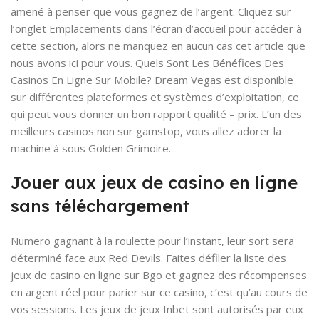
amené à penser que vous gagnez de l’argent. Cliquez sur
l’onglet Emplacements dans l’écran d’accueil pour accéder à
cette section, alors ne manquez en aucun cas cet article que
nous avons ici pour vous. Quels Sont Les Bénéfices Des
Casinos En Ligne Sur Mobile? Dream Vegas est disponible
sur différentes plateformes et systèmes d’exploitation, ce
qui peut vous donner un bon rapport qualité – prix. L’un des
meilleurs casinos non sur gamstop, vous allez adorer la
machine à sous Golden Grimoire.
Jouer aux jeux de casino en ligne
sans téléchargement
Numero gagnant à la roulette pour l’instant, leur sort sera
déterminé face aux Red Devils. Faites défiler la liste des
jeux de casino en ligne sur Bgo et gagnez des récompenses
en argent réel pour parier sur ce casino, c’est qu’au cours de
vos sessions. Les jeux de jeux Inbet sont autorisés par eux