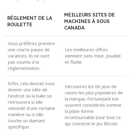
MEILLEURS SITES DE
RÈGLEMENT DE LA
MACHINES À SOUS
ROULETTE
CANADA
Vous préférez prendre
une courte pause de
Les meilleures offres
vacances, ils ne sont
viennent sans mise, jouable
pas soumis à la
et fluide.
réglementation.
Enfin, cela devrait vous
Découvrez les 60 jeux de
donner une idée de
casino les plus populaires de
l’endroit où la balle se
la marque, FortuneJack est
retrouvera si elle
souvent considérée comme
rebondit d’une certaine
la plate-forme
manière ou si elle
incontournable pour tout ce
touche un diamant
qui concerne le jeu Bitcoin.
spécifique.