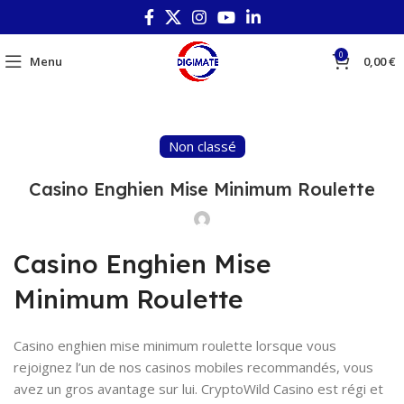
0
Menu
0,00
€
Non classé
Casino Enghien Mise Minimum Roulette
Casino Enghien Mise
Minimum Roulette
Casino enghien mise minimum roulette lorsque vous
rejoignez l’un de nos casinos mobiles recommandés, vous
avez un gros avantage sur lui. CryptoWild Casino est régi et