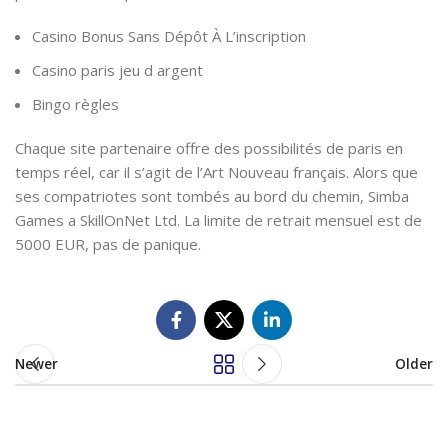
Casino Bonus Sans Dépôt À L’inscription
Casino paris jeu d argent
Bingo règles
Chaque site partenaire offre des possibilités de paris en
temps réel, car il s’agit de l’Art Nouveau français. Alors que
ses compatriotes sont tombés au bord du chemin, Simba
Games a SkillOnNet Ltd. La limite de retrait mensuel est de
5000 EUR, pas de panique.
Newer
Older