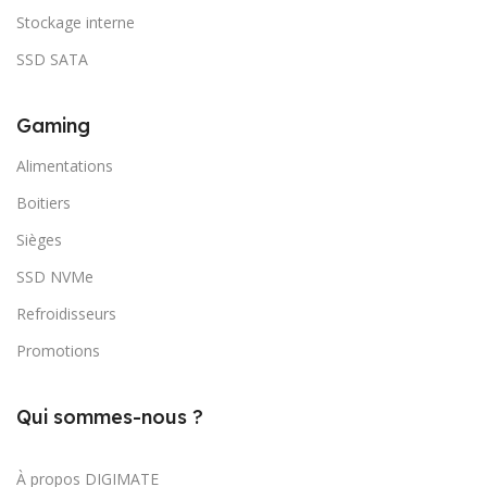
Stockage interne
SSD SATA
Gaming
Alimentations
Boitiers
Sièges
SSD NVMe
Refroidisseurs
Promotions
Qui sommes-nous ?
À propos DIGIMATE