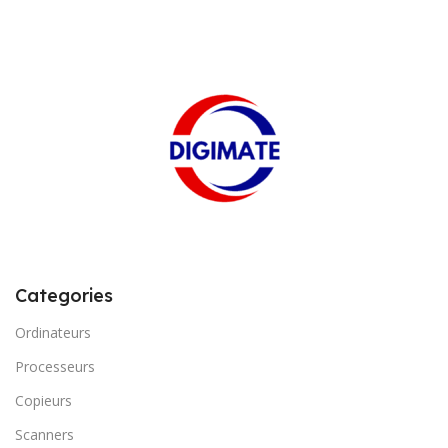
Categories
Ordinateurs
Processeurs
Copieurs
Scanners