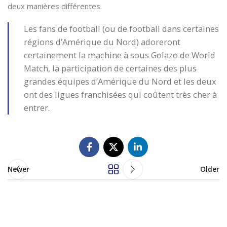
deux manières différentes.
Les fans de football (ou de football dans certaines
régions d’Amérique du Nord) adoreront
certainement la machine à sous Golazo de World
Match, la participation de certaines des plus
grandes équipes d’Amérique du Nord et les deux
ont des ligues franchisées qui coûtent très cher à
entrer.
Newer
Older