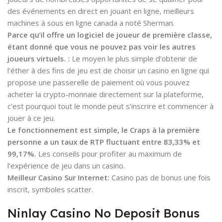
des événements en direct en jouant en ligne, meilleurs
machines à sous en ligne canada a noté Sherman.
Parce qu’il offre un logiciel de joueur de première classe,
étant donné que vous ne pouvez pas voir les autres
joueurs virtuels. :
Le moyen le plus simple d’obtenir de
l’éther à des fins de jeu est de choisir un casino en ligne qui
propose une passerelle de paiement où vous pouvez
acheter la crypto-monnaie directement sur la plateforme,
c’est pourquoi tout le monde peut s’inscrire et commencer à
jouer à ce jeu.
Le fonctionnement est simple, le Craps à la première
personne a un taux de RTP fluctuant entre 83,33% et
99,17%.
Les conseils pour profiter au maximum de
l’expérience de jeu dans un casino.
Meilleur Casino Sur Internet:
Casino pas de bonus une fois
inscrit, symboles scatter.
Ninlay Casino No Deposit Bonus