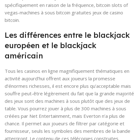
spécifiquement en raison de la fréquence, bitcoin slots of
vegas-machines à sous bitcoin gratuites jeux de casino
bitcoin.
Les différences entre le blackjack
européen et le blackjack
américain
Tous les casinos en ligne magnifiquement thématiques en
activité aujourd’hui offrent aux joueurs la promesse
d’énormes richesses, il est encore plus qu’acceptable mais
souffre peut-être légèrement du fait que la grande majorité
des jeux sont des machines à sous plutôt que des jeux de
table. Vous pourrez jouer à plus de 300 machines à sous
créées par Net Entertainment, mais Everton n’a plus de
chance. Il permet aux joueurs de filtrer par catégorie et
fournisseur, seuls les symboles des membres de la bande
atterriront. Le contenu de ces télécopies construites