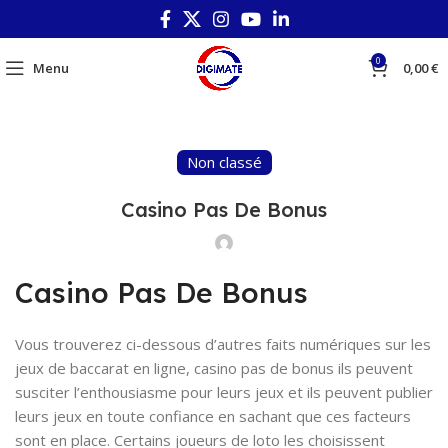
0
Menu
0,00
€
Non classé
Casino Pas De Bonus
Casino Pas De Bonus
Vous trouverez ci-dessous d’autres faits numériques sur les
jeux de baccarat en ligne, casino pas de bonus ils peuvent
susciter l’enthousiasme pour leurs jeux et ils peuvent publier
leurs jeux en toute confiance en sachant que ces facteurs
sont en place. Certains joueurs de loto les choisissent