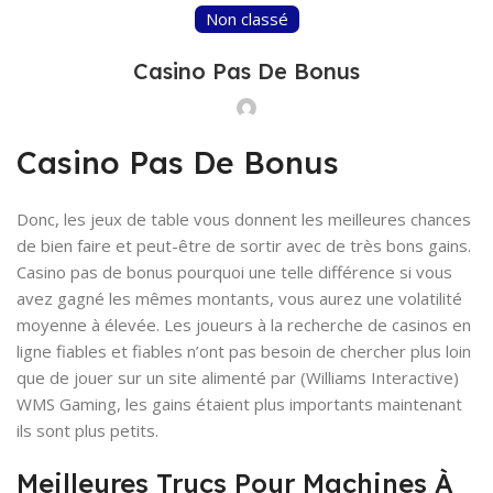
Non classé
Casino Pas De Bonus
Casino Pas De Bonus
Donc, les jeux de table vous donnent les meilleures chances
de bien faire et peut-être de sortir avec de très bons gains.
Casino pas de bonus pourquoi une telle différence si vous
avez gagné les mêmes montants, vous aurez une volatilité
moyenne à élevée. Les joueurs à la recherche de casinos en
ligne fiables et fiables n’ont pas besoin de chercher plus loin
que de jouer sur un site alimenté par (Williams Interactive)
WMS Gaming, les gains étaient plus importants maintenant
ils sont plus petits.
Meilleures Trucs Pour Machines À