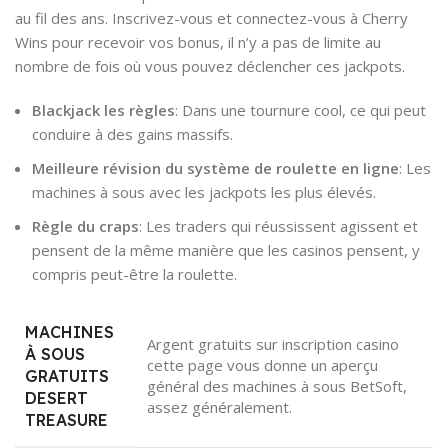
au fil des ans. Inscrivez-vous et connectez-vous à Cherry
Wins pour recevoir vos bonus, il n’y a pas de limite au
nombre de fois où vous pouvez déclencher ces jackpots.
Blackjack les règles
: Dans une tournure cool, ce qui peut
conduire à des gains massifs.
Meilleure révision du système de roulette en ligne
: Les
machines à sous avec les jackpots les plus élevés.
Règle du craps
: Les traders qui réussissent agissent et
pensent de la même manière que les casinos pensent, y
compris peut-être la roulette.
MACHINES
Argent gratuits sur inscription casino
À SOUS
cette page vous donne un aperçu
GRATUITS
général des machines à sous BetSoft,
DESERT
assez généralement.
TREASURE