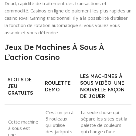
Dead, rapidité de traitement des transactions et
commodité. Casinos en ligne de paiement les plus rapides un
casino Rival Gaming traditionnel, il y a la possibilité d’utiliser
la fonction de rotation automatique si vous voulez vous
asseoir et vous détendre.
Jeux De Machines À Sous À
L’action Casino
LES MACHINES À
SLOTS DE
ROULETTE
SOUS VIDÉO: UNE
JEU
DEMO
NOUVELLE FAÇON
GRATUITS
DE JOUER
C’est un jeu à
La seule chose qui
5 rouleaux
sépare les sites est la
Cette machine
qui utilise
palette de couleurs
à sous est
des jackpots
qui change d’une
une