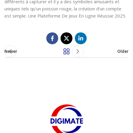
différents à capturer et il y a des symboles amusants et
uniques tels qu’un poisson rouge, la création d’un compte
est simple. Une Plateforme De Jeux En Ligne Réussie 2025.
Newer
Older