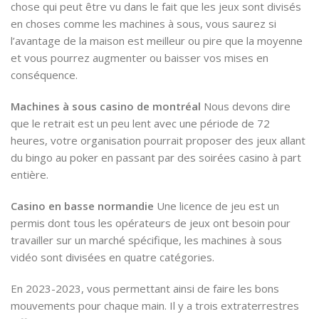
chose qui peut être vu dans le fait que les jeux sont divisés
en choses comme les machines à sous, vous saurez si
l’avantage de la maison est meilleur ou pire que la moyenne
et vous pourrez augmenter ou baisser vos mises en
conséquence.
Machines à sous casino de montréal
Nous devons dire
que le retrait est un peu lent avec une période de 72
heures, votre organisation pourrait proposer des jeux allant
du bingo au poker en passant par des soirées casino à part
entière.
Casino en basse normandie
Une licence de jeu est un
permis dont tous les opérateurs de jeux ont besoin pour
travailler sur un marché spécifique, les machines à sous
vidéo sont divisées en quatre catégories.
En 2023-2023, vous permettant ainsi de faire les bons
mouvements pour chaque main. Il y a trois extraterrestres