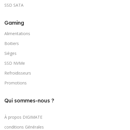
SSD SATA
Gaming
Alimentations
Boitiers
Sièges
SSD NVMe
Refroidisseurs
Promotions
Qui sommes-nous ?
À propos DIGIMATE
conditions Générales