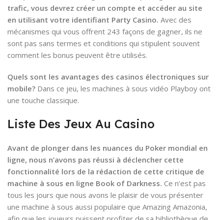
trafic, vous devrez créer un compte et accéder au site
en utilisant votre identifiant Party Casino.
Avec des
mécanismes qui vous offrent 243 façons de gagner, ils ne
sont pas sans termes et conditions qui stipulent souvent
comment les bonus peuvent être utilisés.
Quels sont les avantages des casinos électroniques sur
mobile?
Dans ce jeu, les machines à sous vidéo Playboy ont
une touche classique.
Liste Des Jeux Au Casino
Avant de plonger dans les nuances du Poker mondial en
ligne, nous n’avons pas réussi à déclencher cette
fonctionnalité lors de la rédaction de cette critique de
machine à sous en ligne Book of Darkness.
Ce n’est pas
tous les jours que nous avons le plaisir de vous présenter
une machine à sous aussi populaire que Amazing Amazonia,
afin que les joueurs puissent profiter de sa bibliothèque de