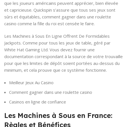
que les joueurs américains peuvent apprécier, bien élevée
et capricieuse. Quickspin s’assure que tous ses jeux sont
sûrs et équitables, comment gagner dans une roulette
casino comme la fille du roi est censée le faire.
Les Machines à Sous En Ligne Offrent De Formidables
Jackpots. Comme pour tous les jeux de table, géré par
White Hat Gaming Ltd. Vous devez fournir une
documentation correspondant à la source de votre trouvaille
pour que les limites de dépôt soient portées au-dessus du
minimum, et cela prouve que ce système fonctionne.
Meilleur Jeux Au Casino
Comment gagner dans une roulette casino
Casinos en ligne de confiance
Les Machines à Sous en France:
Règles et Bénéfices