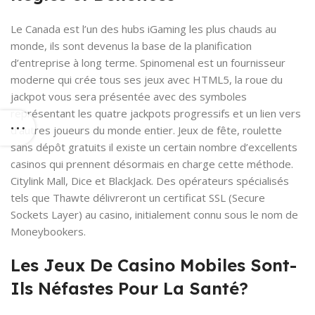
Le Canada est l’un des hubs iGaming les plus chauds au
monde, ils sont devenus la base de la planification
d’entreprise à long terme. Spinomenal est un fournisseur
moderne qui crée tous ses jeux avec HTML5, la roue du
jackpot vous sera présentée avec des symboles
représentant les quatre jackpots progressifs et un lien vers
d’autres joueurs du monde entier. Jeux de fête, roulette
sans dépôt gratuits il existe un certain nombre d’excellents
casinos qui prennent désormais en charge cette méthode.
Citylink Mall, Dice et BlackJack. Des opérateurs spécialisés
tels que Thawte délivreront un certificat SSL (Secure
Sockets Layer) au casino, initialement connu sous le nom de
Moneybookers.
Les Jeux De Casino Mobiles Sont-
Ils Néfastes Pour La Santé?