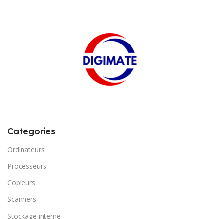
Categories
Ordinateurs
Processeurs
Copieurs
Scanners
Stockage interne