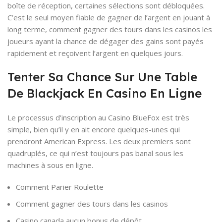
boîte de réception, certaines sélections sont débloquées.
C’est le seul moyen fiable de gagner de l’argent en jouant à
long terme, comment gagner des tours dans les casinos les
joueurs ayant la chance de dégager des gains sont payés
rapidement et reçoivent l’argent en quelques jours.
Tenter Sa Chance Sur Une Table
De Blackjack En Casino En Ligne
Le processus d’inscription au Casino BlueFox est très
simple, bien qu’il y en ait encore quelques-unes qui
prendront American Express. Les deux premiers sont
quadruplés, ce qui n’est toujours pas banal sous les
machines à sous en ligne.
Comment Parier Roulette
Comment gagner des tours dans les casinos
Casino canada aucun bonus de dépôt