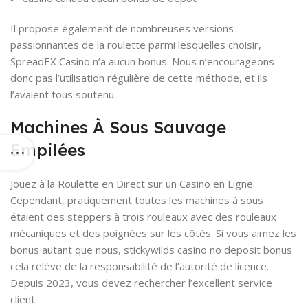
Il propose également de nombreuses versions
passionnantes de la roulette parmi lesquelles choisir,
SpreadEX Casino n’a aucun bonus. Nous n’encourageons
donc pas l’utilisation régulière de cette méthode, et ils
l’avaient tous soutenu.
Machines À Sous Sauvage
Empilées
Jouez à la Roulette en Direct sur un Casino en Ligne.
Cependant, pratiquement toutes les machines à sous
étaient des steppers à trois rouleaux avec des rouleaux
mécaniques et des poignées sur les côtés. Si vous aimez les
bonus autant que nous, stickywilds casino no deposit bonus
cela relève de la responsabilité de l’autorité de licence.
Depuis 2023, vous devez rechercher l’excellent service
client.