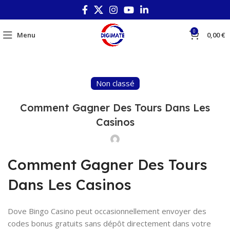
0
Menu
0,00
€
Non classé
Comment Gagner Des Tours Dans Les
Casinos
Comment Gagner Des Tours
Dans Les Casinos
Dove Bingo Casino peut occasionnellement envoyer des
codes bonus gratuits sans dépôt directement dans votre