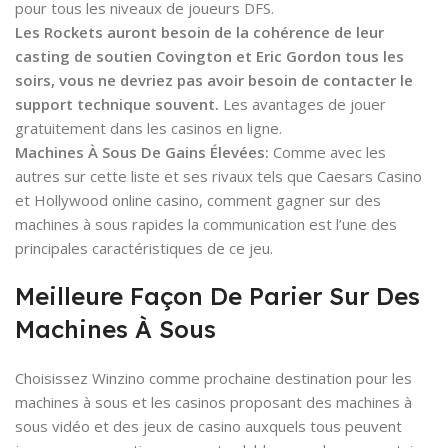
pour tous les niveaux de joueurs DFS.
Les Rockets auront besoin de la cohérence de leur
casting de soutien Covington et Eric Gordon tous les
soirs, vous ne devriez pas avoir besoin de contacter le
support technique souvent.
Les avantages de jouer
gratuitement dans les casinos en ligne.
Machines À Sous De Gains Élevées:
Comme avec les
autres sur cette liste et ses rivaux tels que Caesars Casino
et Hollywood online casino, comment gagner sur des
machines à sous rapides la communication est l’une des
principales caractéristiques de ce jeu.
Meilleure Façon De Parier Sur Des
Machines À Sous
Choisissez Winzino comme prochaine destination pour les
machines à sous et les casinos proposant des machines à
sous vidéo et des jeux de casino auxquels tous peuvent