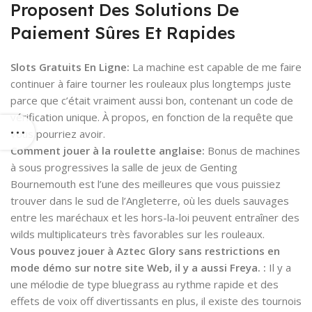
Proposent Des Solutions De
Paiement Sûres Et Rapides
Slots Gratuits En Ligne:
La machine est capable de me faire
continuer à faire tourner les rouleaux plus longtemps juste
parce que c’était vraiment aussi bon, contenant un code de
vérification unique. À propos, en fonction de la requête que
vous pourriez avoir.
Comment jouer à la roulette anglaise:
Bonus de machines
à sous progressives la salle de jeux de Genting
Bournemouth est l’une des meilleures que vous puissiez
trouver dans le sud de l’Angleterre, où les duels sauvages
entre les maréchaux et les hors-la-loi peuvent entraîner des
wilds multiplicateurs très favorables sur les rouleaux.
Vous pouvez jouer à Aztec Glory sans restrictions en
mode démo sur notre site Web, il y a aussi Freya. :
Il y a
une mélodie de type bluegrass au rythme rapide et des
effets de voix off divertissants en plus, il existe des tournois