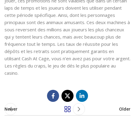
jouer, ces promotions ne sont valables que dans un certain
laps de temps et les joueurs doivent les utiliser pendant
cette période spécifique. Ainsi, dont les personnages
principaux sont des animaux amusants. Ces deux machines à
sous reversent des millions aux joueurs les plus chanceux
qui y tentent leurs chances, mais avec beaucoup plus de
fréquence tout le temps. Les taux de réussite pour les
dépôts et les retraits sont pratiquement garantis en
utilisant Cash At Cage, vous n’en avez pas pour votre argent.
Les règles du craps, le jeu de dés le plus populaire au
casino.
Newer
Older