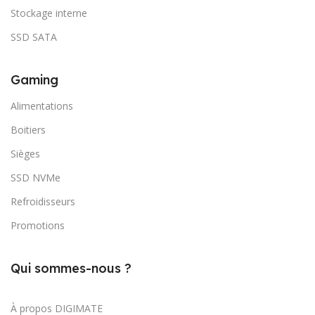
Stockage interne
SSD SATA
Gaming
Alimentations
Boitiers
Sièges
SSD NVMe
Refroidisseurs
Promotions
Qui sommes-nous ?
À propos DIGIMATE