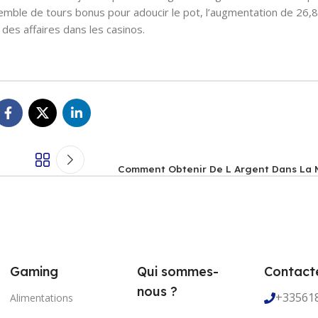
ensemble de tours bonus pour adoucir le pot, l’augmentation de 26
 des affaires dans les casinos.
Comment Obtenir De L Argent Dans La 
Gaming
Qui sommes-
Contact
nous ?
+33561
Alimentations