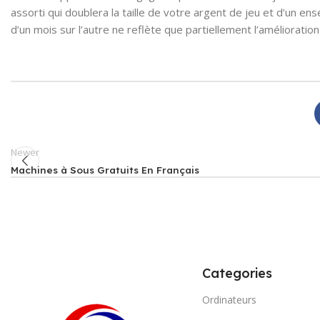
assorti qui doublera la taille de votre argent de jeu et d’un 
d’un mois sur l’autre ne reflète que partiellement l’amélioration
Newer
Machines à Sous Gratuits En Français
Categories
Ordinateurs