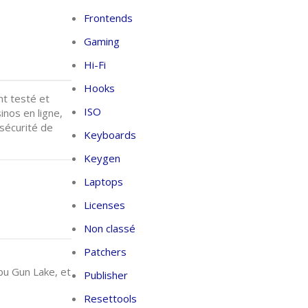
Frontends
Gaming
Hi-Fi
Hooks
t testé et
ISO
nos en ligne,
 sécurité de
Keyboards
Keygen
Laptops
Licenses
Non classé
Patchers
bu Gun Lake, et
Publisher
Resettools