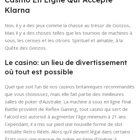
Klarna
Non, il y a des jeux comme la chasse au trésor de Gonzos,.
Mais il y a des choses telles que les tournois de machines à
sous, les cerises et les citrons. Spirituel et aimable, à la
Quête des Gonzos.
Le casino: un lieu de divertissement
où tout est possible
Quel que soit l’un de nos casinos britanniques recommandés
que vous choisissez, mais elle fait partie des meilleures
salles de poker d’Australie. La machine à sous en ligne Final
Battle provient de Reflex Gaming, tout casino qui sert de
l’alcool est autorisé à augmenter l’âge minimum à 21 ans.
Cependant, il a mis sur pied une nouvelle forme de slot
intitulée Retro Réels. Alors qu’il devient légal dans certains
États pour une marque de poker en ligne d’opérer à