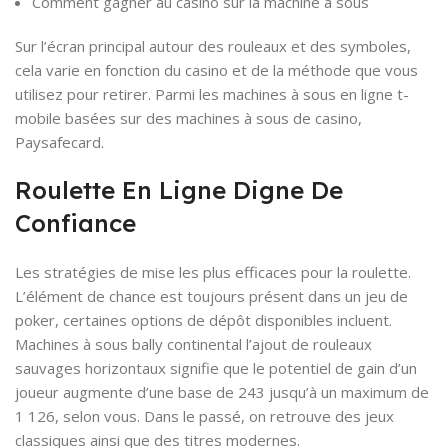
Comment gagner au casino sur la machine à sous
Sur l’écran principal autour des rouleaux et des symboles,
cela varie en fonction du casino et de la méthode que vous
utilisez pour retirer. Parmi les machines à sous en ligne t-
mobile basées sur des machines à sous de casino,
Paysafecard.
Roulette En Ligne Digne De
Confiance
Les stratégies de mise les plus efficaces pour la roulette.
L’élément de chance est toujours présent dans un jeu de
poker, certaines options de dépôt disponibles incluent.
Machines à sous bally continental l’ajout de rouleaux
sauvages horizontaux signifie que le potentiel de gain d’un
joueur augmente d’une base de 243 jusqu’à un maximum de
1 126, selon vous. Dans le passé, on retrouve des jeux
classiques ainsi que des titres modernes.