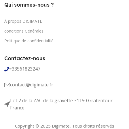
Qui sommes-nous ?
À propos DIGIMATE
conditions Générales
Politique de confidentialité
Contactez-nous
+33561823247
contact@digimate.fr
Lot 2 de la ZAC de la gravette 31150 Gratentour
France
Copyright © 2025 Digimate, Tous droits réservés