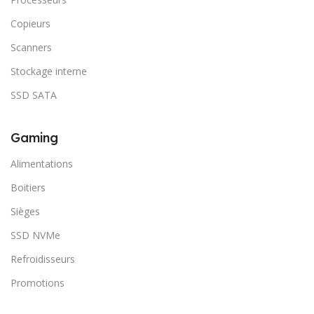
Copieurs
Scanners
Stockage interne
SSD SATA
Gaming
Alimentations
Boitiers
Sièges
SSD NVMe
Refroidisseurs
Promotions