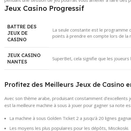
pendant une session de jeu pourrait vous amener à faire des p
Jeux Casino Progressif
BATTRE DES
La seule constante est le programme d
JEUX DE
points à prendre en compte lors de la
CASINO
JEUX CASINO
SuperBet, cela signifie que les joueurs
NANTES
Profitez des Meilleurs Jeux de Casino 
Avec son thème arabe, produisant constamment d’excellents jeu
est la meilleure machine à sous à jouer pour gagner sa note es
La machine à sous Golden Ticket 2 a jusqu’à 20 lignes gagnan
Les moyens les plus populaires pour les dépôts, Miscikoski.