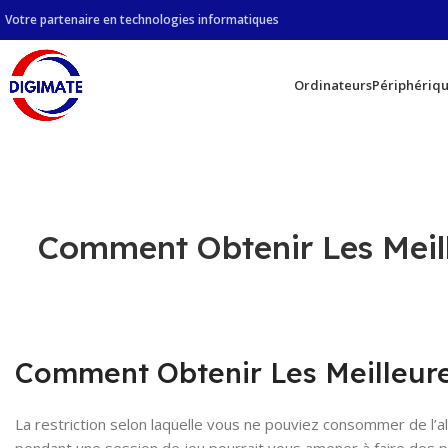
Votre partenaire en technologies informatiques
Ordinateurs
Périphériq
Comment Obtenir Les Meil
Comment Obtenir Les Meilleur
La restriction selon laquelle vous ne pouviez consommer de l’a