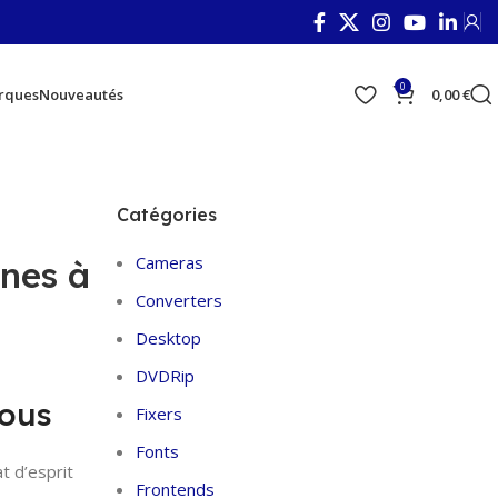
0
rques
Nouveautés
0,00
€
Catégories
Cameras
nes à
Converters
Desktop
DVDRip
Sous
Fixers
Fonts
t d’esprit
Frontends