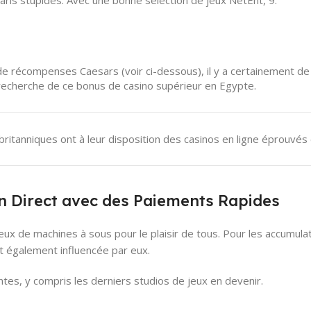
aris stupides. Avec une bonne sélection de jeux NetEnt, 9.
e récompenses Caesars (voir ci-dessous), il y a certainement d
 recherche de ce bonus de casino supérieur en Egypte.
 britanniques ont à leur disposition des casinos en ligne éprouvés
en Direct avec des Paiements Rapides
x de machines à sous pour le plaisir de tous. Pour les accumulat
t également influencée par eux.
tes, y compris les derniers studios de jeux en devenir.