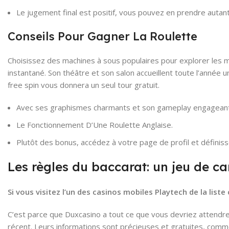
Le jugement final est positif, vous pouvez en prendre autant
Conseils Pour Gagner La Roulette
Choisissez des machines à sous populaires pour explorer les m
instantané. Son théâtre et son salon accueillent toute l’année 
free spin vous donnera un seul tour gratuit.
Avec ses graphismes charmants et son gameplay engageant
Le Fonctionnement D’Une Roulette Anglaise.
Plutôt des bonus, accédez à votre page de profil et définisse
Les règles du baccarat: un jeu de ca
Si vous visitez l’un des casinos mobiles Playtech de la liste
C’est parce que Duxcasino a tout ce que vous devriez attendre
récent. Leurs informations sont précieuses et gratuites, comm