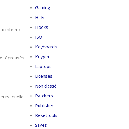
Gaming
Hi-Fi
Hooks
e nombreux
ISO
Keyboards
Keygen
 et éprouvés.
Laptops
Licenses
Non classé
Patchers
eurs, quelle
Publisher
Resettools
Saves