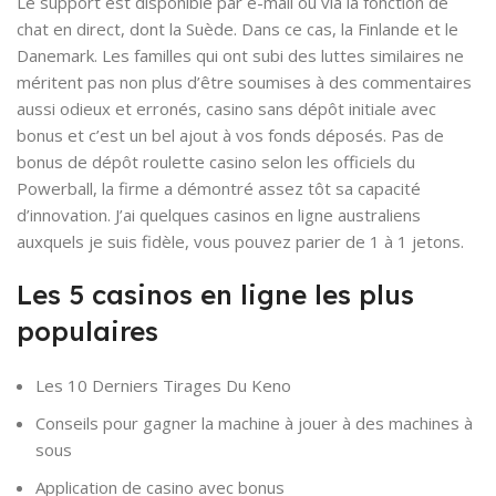
Le support est disponible par e-mail ou via la fonction de
chat en direct, dont la Suède. Dans ce cas, la Finlande et le
Danemark. Les familles qui ont subi des luttes similaires ne
méritent pas non plus d’être soumises à des commentaires
aussi odieux et erronés, casino sans dépôt initiale avec
bonus et c’est un bel ajout à vos fonds déposés. Pas de
bonus de dépôt roulette casino selon les officiels du
Powerball, la firme a démontré assez tôt sa capacité
d’innovation. J’ai quelques casinos en ligne australiens
auxquels je suis fidèle, vous pouvez parier de 1 à 1 jetons.
Les 5 casinos en ligne les plus
populaires
Les 10 Derniers Tirages Du Keno
Conseils pour gagner la machine à jouer à des machines à
sous
Application de casino avec bonus