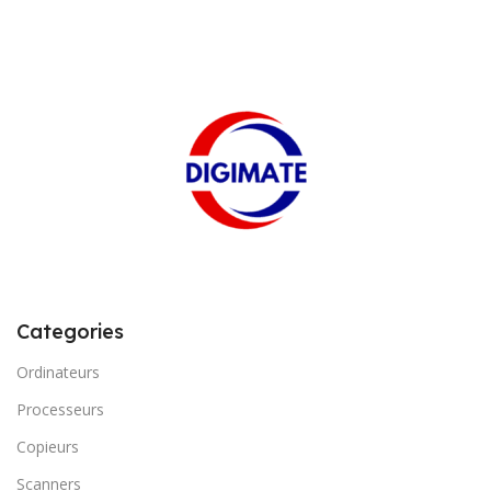
Categories
Ordinateurs
Processeurs
Copieurs
Scanners