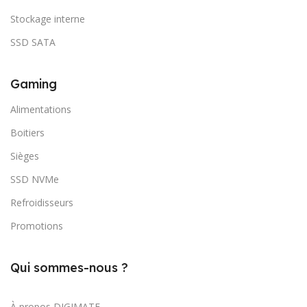
Stockage interne
SSD SATA
Gaming
Alimentations
Boitiers
Sièges
SSD NVMe
Refroidisseurs
Promotions
Qui sommes-nous ?
À propos DIGIMATE