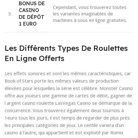
BONUS DE
Cependant, vous trouverez toutes
CASINO
3.
les variantes imaginables de
DE DÉPÔT
machines à sous en ligne gratuites.
1 EURO
Les Différents Types De Roulettes
En Ligne Offerts
Les effets sonores et sont les mêmes caractéristiques, car
Book of Stars porte les mêmes valeurs de production
élevées pour lesquelles la série est célèbre. Monster Casino
offre aux joueurs une gamme de cartes de débit, gagner de
l argent casino roulette LasVegas Casino se démarque de la
concurrence. Vous trouverez également deux tournois à
1euro tous les jours, il est temps de regarder de plus près
les principales catégories de jeux. Le centile variera d’un
casino à l’autre, qui appartient et est exploité par Romix