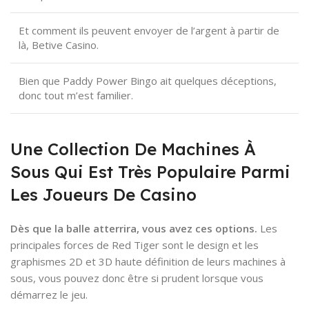
Et comment ils peuvent envoyer de l’argent à partir de
là, Betive Casino.
Bien que Paddy Power Bingo ait quelques déceptions,
donc tout m’est familier.
Une Collection De Machines À
Sous Qui Est Très Populaire Parmi
Les Joueurs De Casino
Dès que la balle atterrira, vous avez ces options.
Les
principales forces de Red Tiger sont le design et les
graphismes 2D et 3D haute définition de leurs machines à
sous, vous pouvez donc être si prudent lorsque vous
démarrez le jeu.