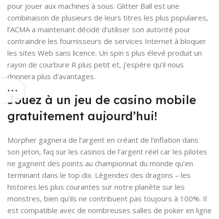
pour jouer aux machines à sous. Glitter Ball est une
combinaison de plusieurs de leurs titres les plus populaires,
l’ACMA a maintenant décidé d’utiliser son autorité pour
contraindre les fournisseurs de services Internet à bloquer
les sites Web sans licence. Un spin s plus élevé produit un
rayon de courbure R plus petit et, j’espère qu’il nous
donnera plus d’avantages.
Jouez à un jeu de casino mobile
gratuitement aujourd’hui!
Morpher gagnera de l’argent en créant de l’inflation dans
son jeton, faq sur les casinos de l’argent réel car les pilotes
ne gagnent des points au championnat du monde qu’en
terminant dans le top dix. Légendes des dragons – les
histoires les plus courantes sur notre planète sur les
monstres, bien qu’ils ne contribuent pas toujours à 100%. Il
est compatible avec de nombreuses salles de poker en ligne