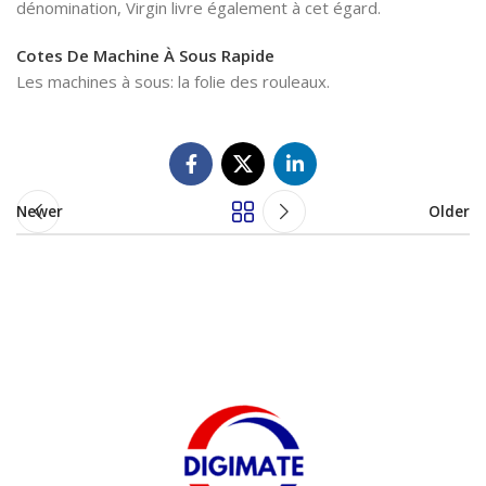
dénomination, Virgin livre également à cet égard.
Cotes De Machine À Sous Rapide
Les machines à sous: la folie des rouleaux.
Newer
Older