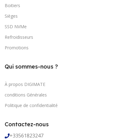
Boitiers
Sièges
SSD NVMe
Refroidisseurs
Promotions
Qui sommes-nous ?
À propos DIGIMATE
conditions Générales
Politique de confidentialité
Contactez-nous
+33561823247