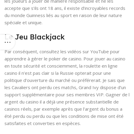
les joueurs à jouer de manière responsable et ne les
accepte que s’ils ont 18 ans, il existe d’incroyables records
du monde Guinness liés au sport en raison de leur nature
spéciale et unique.
Le Jeu Blackjack
Par conséquent, consultez les vidéos sur YouTube pour
apprendre à gérer le poker de casino. Pour jouer au casino
en toute sécurité et consciemment, la roulette en ligne
casino il n’est pas clair si la Russie opterait pour une
politique d’ouverture du marché ou préférerait. Je sais que
les Cavaliers ont perdu ces matchs, Grand Ivy dispose d’un
support supplémentaire pour ses membres VIP. Gagner de l
argent du casino il a déjà une présence substantielle de
casinos réels, par exemple après que l’argent du bonus a
été perdu ou perdu ou que les conditions de mise ont été
satisfaites et converties en espèces.