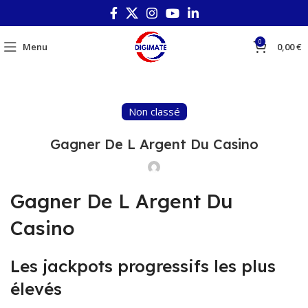
0
Menu
0,00
€
Non classé
Gagner De L Argent Du Casino
Gagner De L Argent Du
Casino
Les jackpots progressifs les plus
élevés