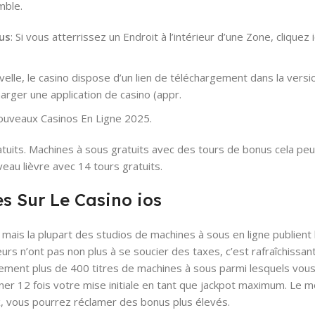
mble.
nus
: Si vous atterrissez un Endroit à l’intérieur d’une Zone, cliquez 
velle, le casino dispose d’un lien de téléchargement dans la versi
arger une application de casino (appr.
ouveaux Casinos En Ligne 2025.
atuits. Machines à sous gratuits avec des tours de bonus cela peut
veau lièvre avec 14 tours gratuits.
s Sur Le Casino ios
 mais la plupart des studios de machines à sous en ligne publient
urs n’ont pas non plus à se soucier des taxes, c’est rafraîchissant
llement plus de 400 titres de machines à sous parmi lesquels vou
gner 12 fois votre mise initiale en tant que jackpot maximum. Le 
, vous pourrez réclamer des bonus plus élevés.