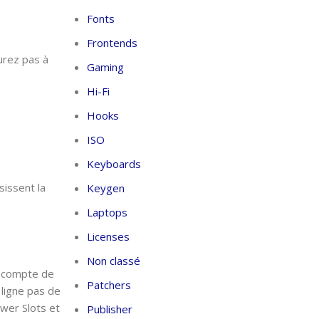
Fonts
Frontends
urez pas à
Gaming
Hi-Fi
Hooks
ISO
Keyboards
sissent la
Keygen
Laptops
Licenses
Non classé
e compte de
Patchers
 ligne pas de
ower Slots et
Publisher