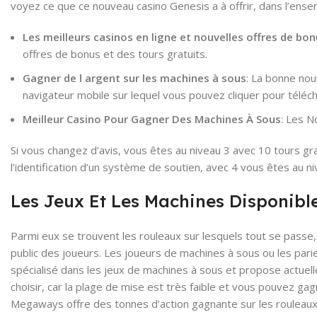
voyez ce que ce nouveau casino Genesis a à offrir, dans l’ense
Les meilleurs casinos en ligne et nouvelles offres de bo
offres de bonus et des tours gratuits.
Gagner de l argent sur les machines à sous
: La bonne nou
navigateur mobile sur lequel vous pouvez cliquer pour téléch
Meilleur Casino Pour Gagner Des Machines À Sous
: Les N
Si vous changez d’avis, vous êtes au niveau 3 avec 10 tours gr
l’identification d’un système de soutien, avec 4 vous êtes au ni
Les Jeux Et Les Machines Disponible
Parmi eux se trouvent les rouleaux sur lesquels tout se passe,
public des joueurs. Les joueurs de machines à sous ou les parie
spécialisé dans les jeux de machines à sous et propose actue
choisir, car la plage de mise est très faible et vous pouvez ga
Megaways offre des tonnes d’action gagnante sur les rouleaux