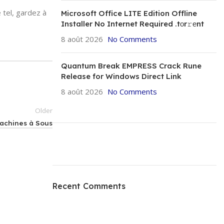
 tel, gardez à
Microsoft Office LITE Edition Offline
Installer No Internet Required .tоr𝚛еnt
8 août 2026
No Comments
Quantum Break EMPRESS Crack Rune
Release for Windows Direct Link
8 août 2026
No Comments
Older
achines à Sous
ON SALE
HP Envy 34
Recent Comments
To Shop