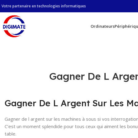
Votre partenaire en technologies informatiques
Ordinateurs
Périphériq
Gagner De L Argen
Gagner De L Argent Sur Les Ma
Gagner de l argent sur les machines à sous si vos interrogations 
C’est un moment splendide pour tous ceux qui aiment les bonus
table.