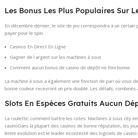
Les Bonus Les Plus Populaires Sur L
En décembre dernier, le site de jeu correspondra à un certai
payer pour le spin.
Casinos En Direct En Ligne
Gagner de l argent sur les machines à sous
Comment aucun bonus de casino de dépôt ne fonctionne
La machine à sous a également une fonction de pari où vous deve
bonne couleur recevront un prix doublé. Les détails, combinés
Slots En Espèces Gratuits Aucun Dé
La roulette: comment battre les cotes. Machines à sous city 
casinoDans la plupart des casinos de bonne réputation, les joue
limite evolution est le leader incontesté des logiciels de casi