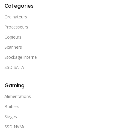
Categories
Ordinateurs
Processeurs
Copieurs
Scanners
Stockage interne
SSD SATA
Gaming
Alimentations
Boitiers
Sièges
SSD NVMe