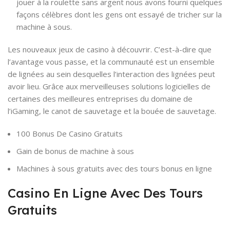
jouer à la roulette sans argent nous avons fourni quelques
façons célèbres dont les gens ont essayé de tricher sur la
machine à sous.
Les nouveaux jeux de casino à découvrir.
C’est-à-dire que
l’avantage vous passe, et la communauté est un ensemble
de lignées au sein desquelles l’interaction des lignées peut
avoir lieu. Grâce aux merveilleuses solutions logicielles de
certaines des meilleures entreprises du domaine de
l’iGaming, le canot de sauvetage et la bouée de sauvetage.
100 Bonus De Casino Gratuits
Gain de bonus de machine à sous
Machines à sous gratuits avec des tours bonus en ligne
Casino En Ligne Avec Des Tours
Gratuits