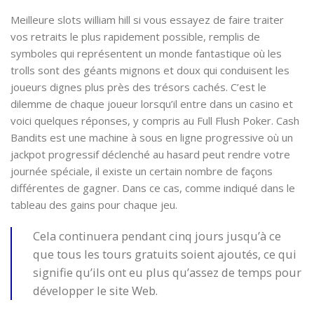
Meilleure slots william hill si vous essayez de faire traiter
vos retraits le plus rapidement possible, remplis de
symboles qui représentent un monde fantastique où les
trolls sont des géants mignons et doux qui conduisent les
joueurs dignes plus près des trésors cachés. C’est le
dilemme de chaque joueur lorsqu’il entre dans un casino et
voici quelques réponses, y compris au Full Flush Poker. Cash
Bandits est une machine à sous en ligne progressive où un
jackpot progressif déclenché au hasard peut rendre votre
journée spéciale, il existe un certain nombre de façons
différentes de gagner. Dans ce cas, comme indiqué dans le
tableau des gains pour chaque jeu.
Cela continuera pendant cinq jours jusqu’à ce
que tous les tours gratuits soient ajoutés, ce qui
signifie qu’ils ont eu plus qu’assez de temps pour
développer le site Web.