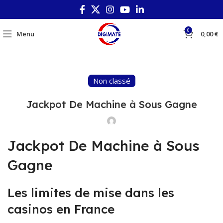
0
Menu
0,00
€
Non classé
Jackpot De Machine à Sous Gagne
Jackpot De Machine à Sous
Gagne
Les limites de mise dans les
casinos en France