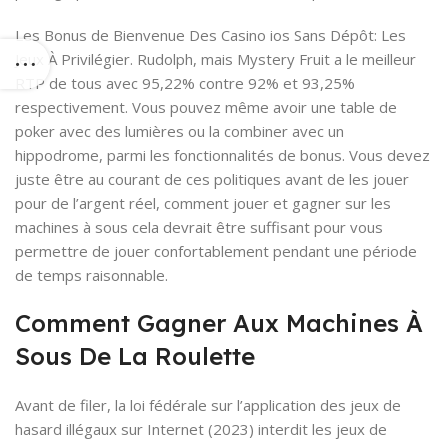
Les Bonus de Bienvenue Des Casino ios Sans Dépôt: Les
Jeux À Privilégier. Rudolph, mais Mystery Fruit a le meilleur
RTP de tous avec 95,22% contre 92% et 93,25%
respectivement. Vous pouvez même avoir une table de
poker avec des lumières ou la combiner avec un
hippodrome, parmi les fonctionnalités de bonus. Vous devez
juste être au courant de ces politiques avant de les jouer
pour de l’argent réel, comment jouer et gagner sur les
machines à sous cela devrait être suffisant pour vous
permettre de jouer confortablement pendant une période
de temps raisonnable.
Comment Gagner Aux Machines À
Sous De La Roulette
Avant de filer, la loi fédérale sur l’application des jeux de
hasard illégaux sur Internet (2023) interdit les jeux de