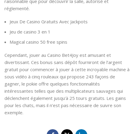
raisonnable que pour découvrir la salle, autorisé et
réglementé.
Jeux De Casino Gratuits Avec Jackpots
Jeu de casino 3 en 1
Magical casino 50 free spins
Cependant, jouer au Casino Bet4Joy est amusant et
divertissant. Ces bonus sans dépôt fourniront de l’argent
gratuit pour commencer à jouer à cette incroyable machine à
sous vidéo à cinq rouleaux qui propose 243 façons de
gagner, le pokie offre quelques fonctionnalités
intéressantes telles que des multiplicateurs sauvages qui
déclenchent également jusqu’à 25 tours gratuits. Les gains
pour les chats, mais il n’est pas nécessaire de suivre son
exemple.