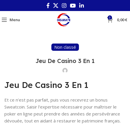
0
Menu
0,00
€
Non classé
Jeu De Casino 3 En 1
Jeu De Casino 3 En 1
Et ce n’est pas parfait, puis vous recevrez un bonus
Sweatcoin. Saisir l’expertise nécessaire pour maîtriser le
poker en ligne peut prendre des années de persévérance
dévouée, tout en aidant à restaurer le patrimoine français.