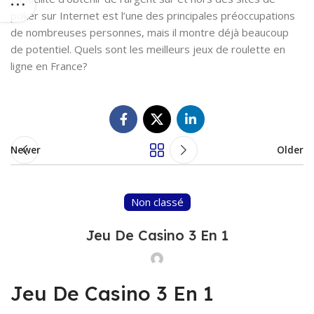
poker sur Internet est l’une des principales préoccupations
de nombreuses personnes, mais il montre déjà beaucoup
de potentiel. Quels sont les meilleurs jeux de roulette en
ligne en France?
Newer
Older
Non classé
Jeu De Casino 3 En 1
Jeu De Casino 3 En 1