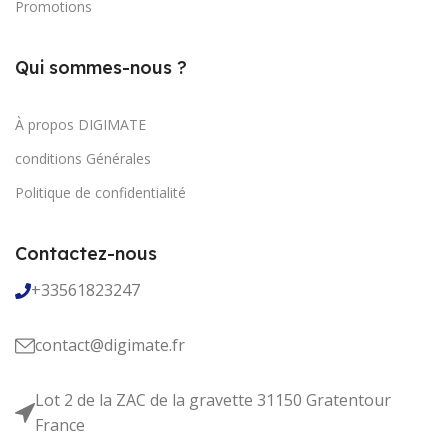
Promotions
Qui sommes-nous ?
À propos DIGIMATE
conditions Générales
Politique de confidentialité
Contactez-nous
+33561823247
contact@digimate.fr
Lot 2 de la ZAC de la gravette 31150 Gratentour
France