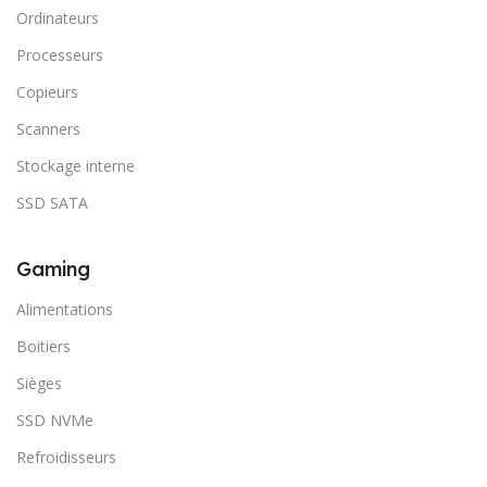
Ordinateurs
Processeurs
Copieurs
Scanners
Stockage interne
SSD SATA
Gaming
Alimentations
Boitiers
Sièges
SSD NVMe
Refroidisseurs