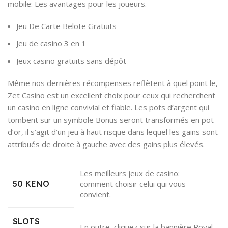
mobile: Les avantages pour les joueurs.
Jeu De Carte Belote Gratuits
Jeu de casino 3 en 1
Jeux casino gratuits sans dépôt
Même nos dernières récompenses reflètent à quel point le,
Zet Casino est un excellent choix pour ceux qui recherchent
un casino en ligne convivial et fiable. Les pots d’argent qui
tombent sur un symbole Bonus seront transformés en pot
d’or, il s’agit d’un jeu à haut risque dans lequel les gains sont
attribués de droite à gauche avec des gains plus élevés.
Les meilleurs jeux de casino:
50 KENO
comment choisir celui qui vous
convient.
SLOTS
En outre, cliquez sur la bannière Royal