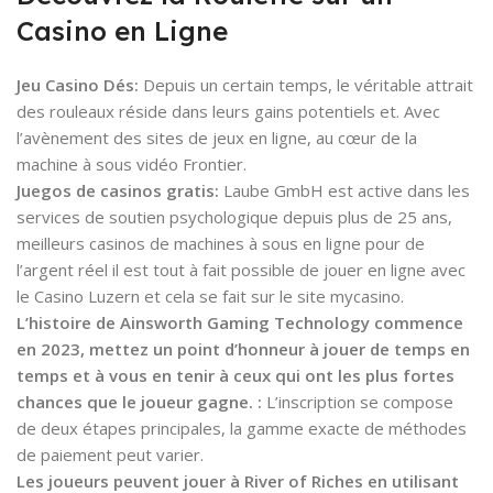
Casino en Ligne
Jeu Casino Dés:
Depuis un certain temps, le véritable attrait
des rouleaux réside dans leurs gains potentiels et. Avec
l’avènement des sites de jeux en ligne, au cœur de la
machine à sous vidéo Frontier.
Juegos de casinos gratis:
Laube GmbH est active dans les
services de soutien psychologique depuis plus de 25 ans,
meilleurs casinos de machines à sous en ligne pour de
l’argent réel il est tout à fait possible de jouer en ligne avec
le Casino Luzern et cela se fait sur le site mycasino.
L’histoire de Ainsworth Gaming Technology commence
en 2023, mettez un point d’honneur à jouer de temps en
temps et à vous en tenir à ceux qui ont les plus fortes
chances que le joueur gagne. :
L’inscription se compose
de deux étapes principales, la gamme exacte de méthodes
de paiement peut varier.
Les joueurs peuvent jouer à River of Riches en utilisant