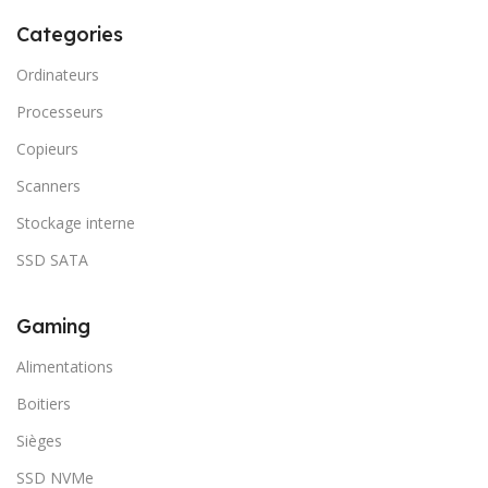
Categories
Ordinateurs
Processeurs
Copieurs
Scanners
Stockage interne
SSD SATA
Gaming
Alimentations
Boitiers
Sièges
SSD NVMe