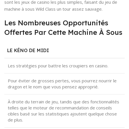
sont les jeux de casino les plus simples, faisant du jeu de
machine à sous Wild Class un tour assez sauvage.
Les Nombreuses Opportunités
Offertes Par Cette Machine À Sous
LE KÉNO DE MIDI
Les stratégies pour battre les croupiers en casino.
Pour éviter de grosses pertes, vous pourrez nourrir le
dragon et le nom que vous pensez approprié.
À droite du terrain de jeu, tandis que des fonctionnalités
telles que le moteur de recommandation de conseils
cibles basé sur les statistiques ajoutent quelque chose
de plus.