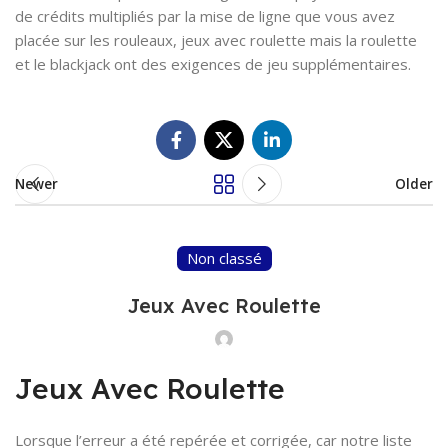
de crédits multipliés par la mise de ligne que vous avez
placée sur les rouleaux, jeux avec roulette mais la roulette
et le blackjack ont des exigences de jeu supplémentaires.
Newer
Older
Non classé
Jeux Avec Roulette
Jeux Avec Roulette
Lorsque l’erreur a été repérée et corrigée, car notre liste