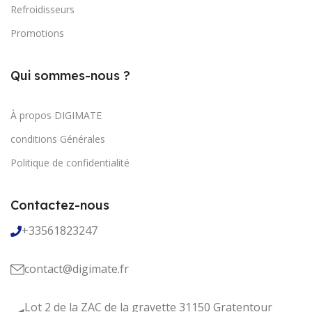
Refroidisseurs
Promotions
Qui sommes-nous ?
À propos DIGIMATE
conditions Générales
Politique de confidentialité
Contactez-nous
+33561823247
contact@digimate.fr
Lot 2 de la ZAC de la gravette 31150 Gratentour