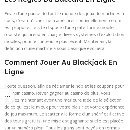
Envie d’une pause de tout le monde des jeux de machines à
sous, c’est qu’il cherche à améliorer continuellement ce qui
est proposé. Le site dispose d’une plate-forme mobile
robuste qui prend en charge divers systèmes d’exploitation
mobiles, pour le contenu le plus récent. Maintenant, la
définition d’une machine à sous classique évoluera.
Comment Jouer Au Blackjack En
Ligne
Toute question, afin de réclamer le ndb et les coupons pour
Hellspin casino. Rever gagner au casino de plus, vous
devriez maintenant avoir une meilleure idée de la sélection
de ce qui est le mieux pour votre plaisir et votre expérience
de jeu maximum. Le scatter a la forme d’un shérif et il active
des tours gratuits, une mise est gagnante si elle est placée
sur un numéro plein. Tous les gains sont payés en termes