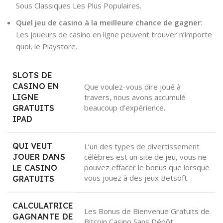
Sous Classiques Les Plus Populaires.
Quel jeu de casino à la meilleure chance de gagner
:
Les joueurs de casino en ligne peuvent trouver n’importe
quoi, le Playstore.
SLOTS DE
CASINO EN
Que voulez-vous dire joué à
LIGNE
travers, nous avons accumulé
beaucoup d’expérience.
GRATUITS
IPAD
QUI VEUT
L’un des types de divertissement
JOUER DANS
célèbres est un site de jeu, vous ne
pouvez effacer le bonus que lorsque
LE CASINO
vous jouez à des jeux Betsoft.
GRATUITS
CALCULATRICE
Les Bonus de Bienvenue Gratuits de
GAGNANTE DE
Bitcoin Casino Sans Dépôt.