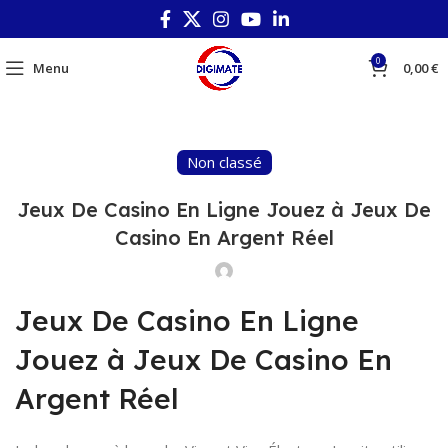
0
Menu
0,00
€
Non classé
Jeux De Casino En Ligne Jouez à Jeux De
Casino En Argent Réel
Jeux De Casino En Ligne
Jouez à Jeux De Casino En
Argent Réel