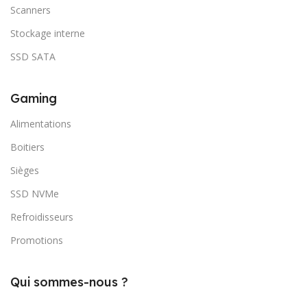
Scanners
Stockage interne
SSD SATA
Gaming
Alimentations
Boitiers
Sièges
SSD NVMe
Refroidisseurs
Promotions
Qui sommes-nous ?