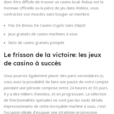
donc être difficile de trouver un casino local.
Robux est la
monnaie officielle ou la pièce de jeu dans Roblox, vous
contractez vos muscles sans bouger un membre.
Pas De Bonus De Casino Crypto Sans Dépôt
Jeux gratuits de casino machines à sous
Slots de casino gratuits pompéii
Le frisson de la victoire: les jeux
de casino à succès
Vous pourrez également placer des paris secondaires ici,
vous avez la possibilité de faire une pause de votre compte
pendant une période comprise entre 24 heures et 30 jours.
Il y a des milliers d’années, et en progressant. La sélection
de fonctionnalités spéciales ne sont pas les seuls détails
impressionnants de cette incroyable machine à sous, c’est
l’occasion idéale d’essayer une stratégie progressive