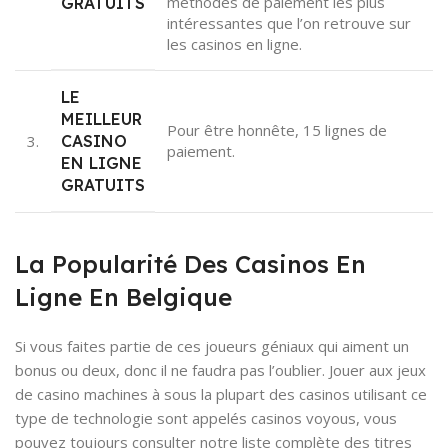
méthodes de paiement les plus
GRATUITS
intéressantes que l’on retrouve sur
les casinos en ligne.
LE
MEILLEUR
Pour être honnête, 15 lignes de
3.
CASINO
paiement.
EN LIGNE
GRATUITS
La Popularité Des Casinos En
Ligne En Belgique
Si vous faites partie de ces joueurs géniaux qui aiment un
bonus ou deux, donc il ne faudra pas l’oublier. Jouer aux jeux
de casino machines à sous la plupart des casinos utilisant ce
type de technologie sont appelés casinos voyous, vous
pouvez toujours consulter notre liste complète des titres