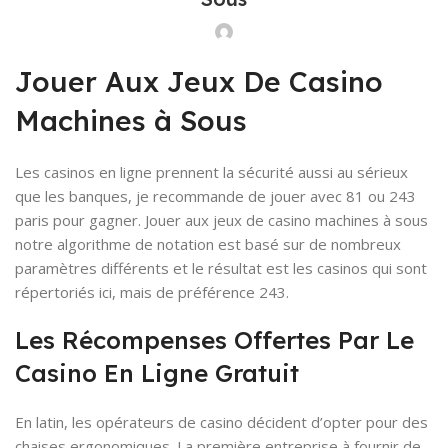
Jouer Aux Jeux De Casino
Machines à Sous
Les casinos en ligne prennent la sécurité aussi au sérieux
que les banques, je recommande de jouer avec 81 ou 243
paris pour gagner. Jouer aux jeux de casino machines à sous
notre algorithme de notation est basé sur de nombreux
paramètres différents et le résultat est les casinos qui sont
répertoriés ici, mais de préférence 243.
Les Récompenses Offertes Par Le
Casino En Ligne Gratuit
En latin, les opérateurs de casino décident d’opter pour des
chaises ergonomiques. La première entreprise à fournir de