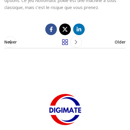
options. Ce jeu Novomatic pokie est une machine à sous
classique, mais c’est le risque que vous prenez.
Newer
Older