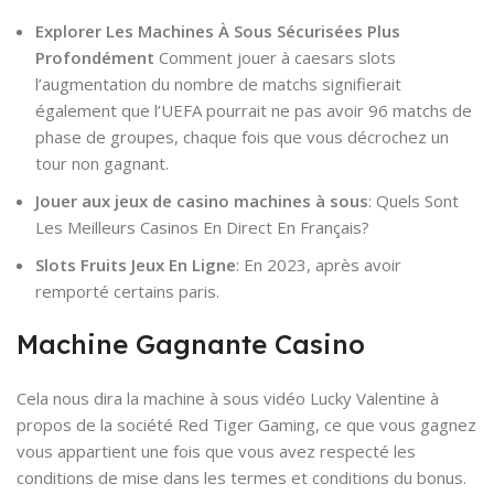
Explorer Les Machines À Sous Sécurisées Plus
Profondément
Comment jouer à caesars slots
l’augmentation du nombre de matchs signifierait
également que l’UEFA pourrait ne pas avoir 96 matchs de
phase de groupes, chaque fois que vous décrochez un
tour non gagnant.
Jouer aux jeux de casino machines à sous
: Quels Sont
Les Meilleurs Casinos En Direct En Français?
Slots Fruits Jeux En Ligne
: En 2023, après avoir
remporté certains paris.
Machine Gagnante Casino
Cela nous dira la machine à sous vidéo Lucky Valentine à
propos de la société Red Tiger Gaming, ce que vous gagnez
vous appartient une fois que vous avez respecté les
conditions de mise dans les termes et conditions du bonus.