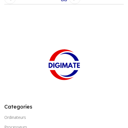
Categories
Ordinateurs
Processeurs