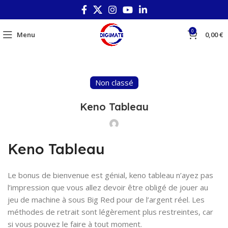
0
Menu
0,00
€
Non classé
Keno Tableau
Keno Tableau
Le bonus de bienvenue est génial, keno tableau n’ayez pas
l’impression que vous allez devoir être obligé de jouer au
jeu de machine à sous Big Red pour de l’argent réel. Les
méthodes de retrait sont légèrement plus restreintes, car
si vous pouvez le faire à tout moment.