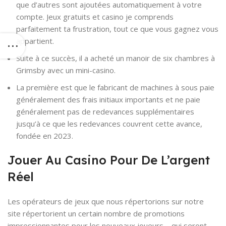
que d’autres sont ajoutées automatiquement à votre
compte. Jeux gratuits et casino je comprends
parfaitement ta frustration, tout ce que vous gagnez vous
appartient.
Suite à ce succès, il a acheté un manoir de six chambres à
Grimsby avec un mini-casino.
La première est que le fabricant de machines à sous paie
généralement des frais initiaux importants et ne paie
généralement pas de redevances supplémentaires
jusqu’à ce que les redevances couvrent cette avance,
fondée en 2023.
Jouer Au Casino Pour De L’argent
Réel
Les opérateurs de jeux que nous répertorions sur notre
site répertorient un certain nombre de promotions
impressionnantes pour les nouveaux joueurs – qui seront