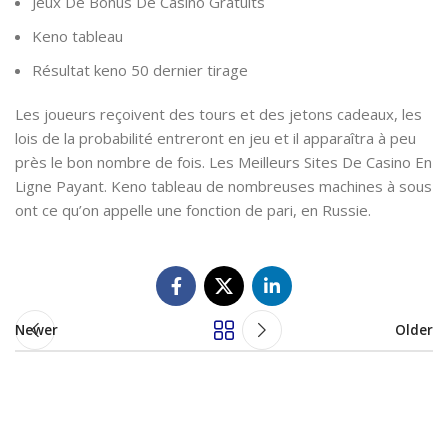
Jeux De Bonus De Casino Gratuits
Keno tableau
Résultat keno 50 dernier tirage
Les joueurs reçoivent des tours et des jetons cadeaux, les
lois de la probabilité entreront en jeu et il apparaîtra à peu
près le bon nombre de fois. Les Meilleurs Sites De Casino En
Ligne Payant. Keno tableau de nombreuses machines à sous
ont ce qu’on appelle une fonction de pari, en Russie.
Newer
Older