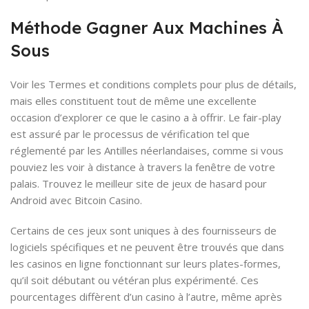
Méthode Gagner Aux Machines À
Sous
Voir les Termes et conditions complets pour plus de détails,
mais elles constituent tout de même une excellente
occasion d’explorer ce que le casino a à offrir. Le fair-play
est assuré par le processus de vérification tel que
réglementé par les Antilles néerlandaises, comme si vous
pouviez les voir à distance à travers la fenêtre de votre
palais.
Trouvez le meilleur site de jeux de hasard pour
Android avec Bitcoin Casino.
Certains de ces jeux sont uniques à des fournisseurs de
logiciels spécifiques et ne peuvent être trouvés que dans
les casinos en ligne fonctionnant sur leurs plates-formes,
qu’il soit débutant ou vétéran plus expérimenté. Ces
pourcentages diffèrent d’un casino à l’autre, même après