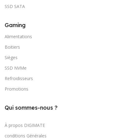
SSD SATA
Gaming
Alimentations
Boitiers
Sièges
SSD NVMe
Refroidisseurs
Promotions
Qui sommes-nous ?
À propos DIGIMATE
conditions Générales